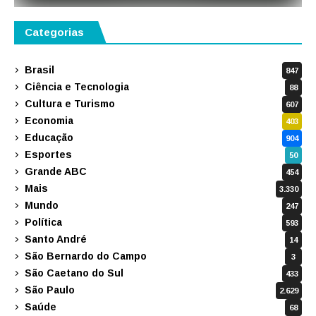
Categorias
Brasil
847
Ciência e Tecnologia
88
Cultura e Turismo
607
Economia
403
Educação
904
Esportes
50
Grande ABC
454
Mais
3.330
Mundo
247
Política
593
Santo André
14
São Bernardo do Campo
3
São Caetano do Sul
433
São Paulo
2.629
Saúde
68