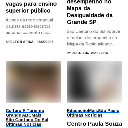
desempenho no
vagas para ensino
Mapa da
superior público
Desigualdade da
Alunos da rede estadual
Grande SP
paulista estão inscritos
São Caetano do Sul obteve
automaticamente nas
o melhor desempenho no
provas; Candidatos da...
BY
ELTON SPINA
06/08/2026
Mapa da Desigualdade...
BY
REDATOR
06/08/2026
Cultura E Turismo
Educação
Mais
São Paulo
Grande ABC
Mais
Últimas Notícias
São Caetano Do Sul
Centro Paula Souza
Últimas Notícias