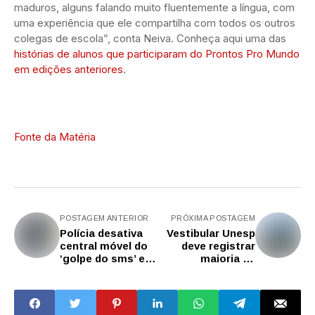
maduros, alguns falando muito fluentemente a língua, com
uma experiência que ele compartilha com todos os outros
colegas de escola”, conta Neiva. Conheça aqui uma das
histórias de alunos que participaram do Prontos Pro Mundo
em edições anteriores
.
Fonte da Matéria
POSTAGEM ANTERIOR
PRÓXIMA POSTAGEM
Polícia desativa
Vestibular Unesp
central móvel do
deve registrar
‘golpe do sms’ e
maioria de
prende motorista
ingressantes
na zona leste de
vindos de escolas
SP
públicas pelo 10º
ano seguido