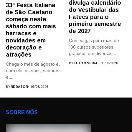
divulga calendário
33ª Festa Italiana
do Vestibular das
de São Caetano
Fatecs para o
começa neste
primeiro semestre
sábado com mais
de 2027
barracas e
novidades em
Com vagas para mais de
decoração e
100 cursos superiores
gratuitos em diversas
atrações
áreas,...
Chega o mês de agosto e,
BY
ELTON SPINA
06/08/2026
com ele, os sons, sabores
e...
BY
REDATOR
06/08/2026
SOBRE NÓS