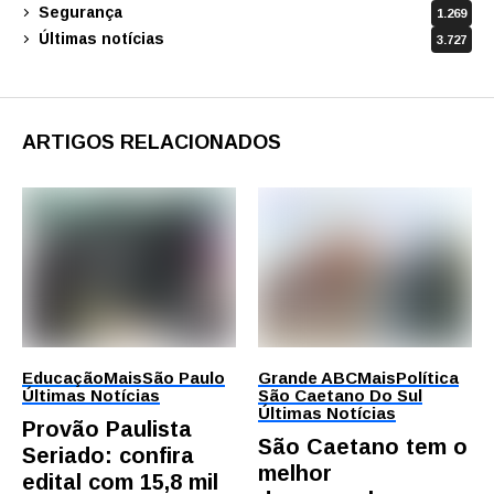
Segurança
1.269
Últimas notícias
3.727
ARTIGOS RELACIONADOS
Educação
Mais
São Paulo
Grande ABC
Mais
Política
Últimas Notícias
São Caetano Do Sul
Últimas Notícias
Provão Paulista
São Caetano tem o
Seriado: confira
melhor
edital com 15,8 mil