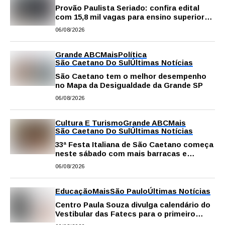
Provão Paulista Seriado: confira edital
com 15,8 mil vagas para ensino superior
público
06/08/2026
Grande ABC
Mais
Política
São Caetano Do Sul
Últimas Notícias
São Caetano tem o melhor desempenho
no Mapa da Desigualdade da Grande SP
06/08/2026
Cultura E Turismo
Grande ABC
Mais
São Caetano Do Sul
Últimas Notícias
33ª Festa Italiana de São Caetano começa
neste sábado com mais barracas e
novidades em decoração e atrações
06/08/2026
Educação
Mais
São Paulo
Últimas Notícias
Centro Paula Souza divulga calendário do
Vestibular das Fatecs para o primeiro
semestre de 2027