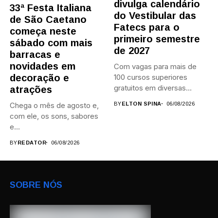
divulga calendário
33ª Festa Italiana
do Vestibular das
de São Caetano
Fatecs para o
começa neste
primeiro semestre
sábado com mais
de 2027
barracas e
novidades em
Com vagas para mais de
decoração e
100 cursos superiores
gratuitos em diversas
atrações
áreas,...
Chega o mês de agosto e,
BY
ELTON SPINA
06/08/2026
com ele, os sons, sabores
e...
BY
REDATOR
06/08/2026
SOBRE NÓS