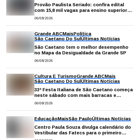
Provão Paulista Seriado: confira edital
com 15,8 mil vagas para ensino superior
público
06/08/2026
Grande ABC
Mais
Política
São Caetano Do Sul
Últimas Notícias
São Caetano tem o melhor desempenho
no Mapa da Desigualdade da Grande SP
06/08/2026
Cultura E Turismo
Grande ABC
Mais
São Caetano Do Sul
Últimas Notícias
33ª Festa Italiana de São Caetano começa
neste sábado com mais barracas e
novidades em decoração e atrações
06/08/2026
Educação
Mais
São Paulo
Últimas Notícias
Centro Paula Souza divulga calendário do
Vestibular das Fatecs para o primeiro
semestre de 2027