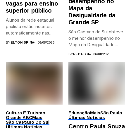
desempenho no
vagas para ensino
Mapa da
superior público
Desigualdade da
Alunos da rede estadual
Grande SP
paulista estão inscritos
São Caetano do Sul obteve
automaticamente nas
o melhor desempenho no
provas; Candidatos da...
BY
ELTON SPINA
06/08/2026
Mapa da Desigualdade...
BY
REDATOR
06/08/2026
Cultura E Turismo
Educação
Mais
São Paulo
Grande ABC
Mais
Últimas Notícias
São Caetano Do Sul
Centro Paula Souza
Últimas Notícias