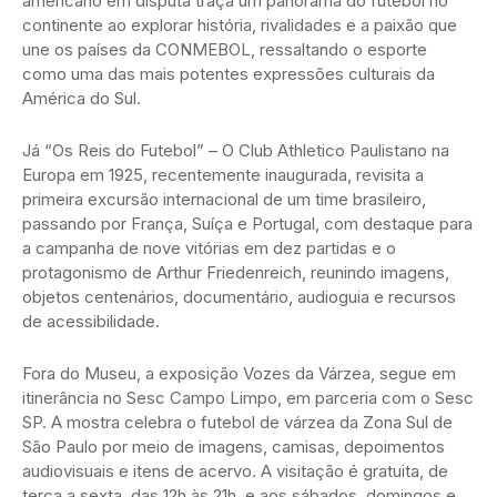
americano em disputa traça um panorama do futebol no
continente ao explorar história, rivalidades e a paixão que
une os países da CONMEBOL, ressaltando o esporte
como uma das mais potentes expressões culturais da
América do Sul.
Já “Os Reis do Futebol” – O Club Athletico Paulistano na
Europa em 1925, recentemente inaugurada, revisita a
primeira excursão internacional de um time brasileiro,
passando por França, Suíça e Portugal, com destaque para
a campanha de nove vitórias em dez partidas e o
protagonismo de Arthur Friedenreich, reunindo imagens,
objetos centenários, documentário, audioguia e recursos
de acessibilidade.
Fora do Museu, a exposição Vozes da Várzea, segue em
itinerância no Sesc Campo Limpo, em parceria com o Sesc
SP. A mostra celebra o futebol de várzea da Zona Sul de
São Paulo por meio de imagens, camisas, depoimentos
audiovisuais e itens de acervo. A visitação é gratuita, de
terça a sexta, das 12h às 21h, e aos sábados, domingos e