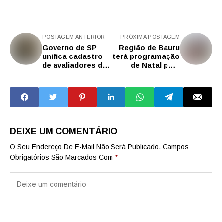
POSTAGEM ANTERIOR
PRÓXIMA POSTAGEM
Governo de SP
Região de Bauru
unifica cadastro
terá programação
de avaliadores de
de Natal para
editais do
encantar adultos
Fomento CULTSP
e crianças
DEIXE UM COMENTÁRIO
O Seu Endereço De E-Mail Não Será Publicado.
Campos
Obrigatórios São Marcados Com
*