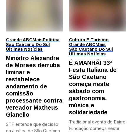
Grande ABC
Mais
Política
Cultura E Turismo
São Caetano Do Sul
Grande ABC
Mais
Últimas Notícias
São Caetano Do Sul
Últimas Notícias
Ministro Alexandre
É AMANHÃ! 33ª
de Moraes derruba
Festa Italiana de
liminar e
São Caetano
restabelece
começa neste
andamento de
sábado com
comissão
gastronomia,
processante contra
música e
vereador Matheus
solidariedade
Gianello
Tradicional evento do Bairro
STF entende que decisão
Fundação começa neste
da Justiça de São Caetano