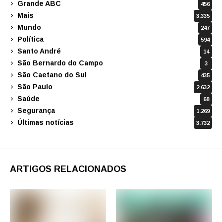
Grande ABC
456
Mais
3.335
Mundo
247
Política
594
Santo André
14
São Bernardo do Campo
3
São Caetano do Sul
435
São Paulo
2.632
Saúde
68
Segurança
1.269
Últimas notícias
3.732
ARTIGOS RELACIONADOS