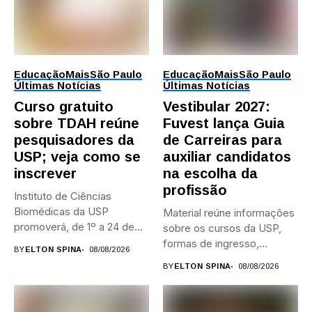
Educação
Mais
São Paulo
Educação
Mais
São Paulo
Últimas Notícias
Últimas Notícias
Curso gratuito
Vestibular 2027:
sobre TDAH reúne
Fuvest lança Guia
pesquisadores da
de Carreiras para
USP; veja como se
auxiliar candidatos
inscrever
na escolha da
profissão
Instituto de Ciências
Biomédicas da USP
Material reúne informações
promoverá, de 1º a 24 de...
sobre os cursos da USP,
formas de ingresso,
BY
ELTON SPINA
08/08/2026
campi,...
BY
ELTON SPINA
08/08/2026