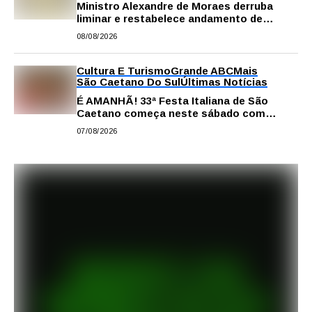
Ministro Alexandre de Moraes derruba
liminar e restabelece andamento de
comissão processante contra vereador
08/08/2026
Matheus Gianello
Cultura E Turismo
Grande ABC
Mais
São Caetano Do Sul
Últimas Notícias
É AMANHÃ! 33ª Festa Italiana de São
Caetano começa neste sábado com
gastronomia, música e solidariedade
07/08/2026