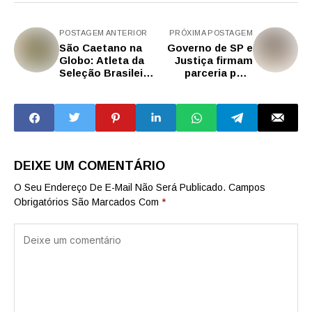
POSTAGEM ANTERIOR
PRÓXIMA POSTAGEM
São Caetano na
Governo de SP e
Globo: Atleta da
Justiça firmam
Seleção Brasileira
parceria para
de Vôlei, Ana
monitorar presos
Cristina,
que violam a
emociona o país
‘saidinha’
com sua história
no Esporte
Espetacular
DEIXE UM COMENTÁRIO
O Seu Endereço De E-Mail Não Será Publicado.
Campos
Obrigatórios São Marcados Com
*