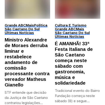
Grande ABC
Mais
Política
Cultura E Turismo
São Caetano Do Sul
Grande ABC
Mais
Últimas Notícias
São Caetano Do Sul
Últimas Notícias
Ministro Alexandre
É AMANHÃ! 33ª
de Moraes derruba
Festa Italiana de
liminar e
São Caetano
restabelece
começa neste
andamento de
sábado com
comissão
gastronomia,
processante contra
música e
vereador Matheus
solidariedade
Gianello
Tradicional evento do Bairro
STF entende que decisão
Fundação começa neste
da Justiça de São Caetano
sábado (8) e segue
contrariou legislações