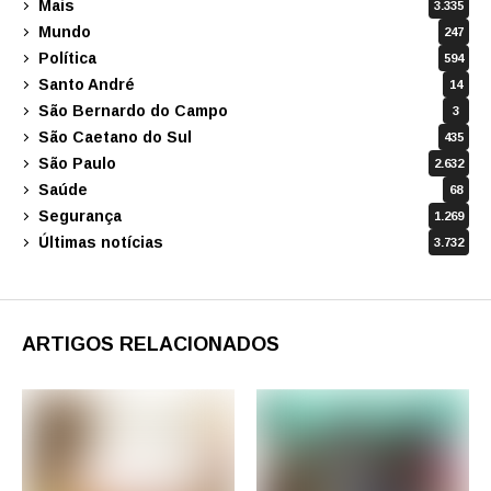
Mais
3.335
Mundo
247
Política
594
Santo André
14
São Bernardo do Campo
3
São Caetano do Sul
435
São Paulo
2.632
Saúde
68
Segurança
1.269
Últimas notícias
3.732
ARTIGOS RELACIONADOS