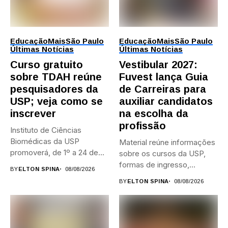
Educação
Mais
São Paulo
Educação
Mais
São Paulo
Últimas Notícias
Últimas Notícias
Curso gratuito
Vestibular 2027:
sobre TDAH reúne
Fuvest lança Guia
pesquisadores da
de Carreiras para
USP; veja como se
auxiliar candidatos
inscrever
na escolha da
profissão
Instituto de Ciências
Biomédicas da USP
Material reúne informações
promoverá, de 1º a 24 de...
sobre os cursos da USP,
formas de ingresso,
BY
ELTON SPINA
08/08/2026
campi,...
BY
ELTON SPINA
08/08/2026