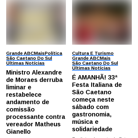
Grande ABC
Mais
Política
Cultura E Turismo
São Caetano Do Sul
Grande ABC
Mais
Últimas Notícias
São Caetano Do Sul
Últimas Notícias
Ministro Alexandre
É AMANHÃ! 33ª
de Moraes derruba
Festa Italiana de
liminar e
São Caetano
restabelece
começa neste
andamento de
sábado com
comissão
gastronomia,
processante contra
música e
vereador Matheus
solidariedade
Gianello