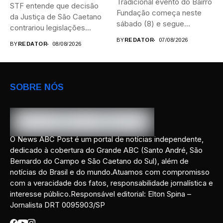
Tradicional evento do Bairro
STF entende que decisão
Fundação começa neste
da Justiça de São Caetano
sábado (8) e segue
contrariou legislações
durante...
federais...
BY
REDATOR
07/08/2026
BY
REDATOR
08/08/2026
SOBRE NÓS
O News ABC Post é um portal de notícias independente,
dedicado à cobertura do Grande ABC (Santo André, São
Bernardo do Campo e São Caetano do Sul), além de
notícias do Brasil e do mundo.Atuamos com compromisso
com a veracidade dos fatos, responsabilidade jornalística e
interesse público.Responsável editorial: Elton Spina –
Jornalista DRT 0095903/SP