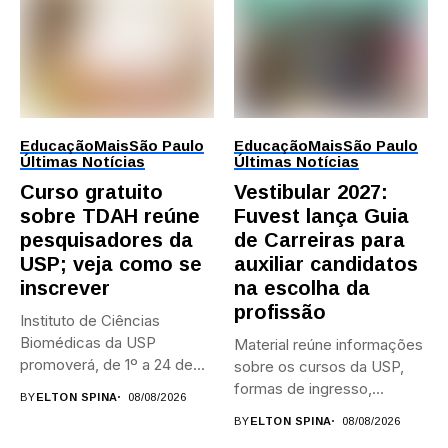
Educação
Mais
São Paulo
Educação
Mais
São Paulo
Últimas Notícias
Últimas Notícias
Curso gratuito
Vestibular 2027:
sobre TDAH reúne
Fuvest lança Guia
pesquisadores da
de Carreiras para
USP; veja como se
auxiliar candidatos
inscrever
na escolha da
profissão
Instituto de Ciências
Biomédicas da USP
Material reúne informações
promoverá, de 1º a 24 de...
sobre os cursos da USP,
formas de ingresso,
BY
ELTON SPINA
08/08/2026
campi,...
BY
ELTON SPINA
08/08/2026