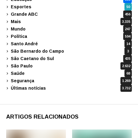
Esportes
50
Grande ABC
456
Mais
3.335
Mundo
247
Política
594
Santo André
14
São Bernardo do Campo
3
São Caetano do Sul
435
São Paulo
2.632
Saúde
68
Segurança
1.269
Últimas notícias
3.732
ARTIGOS RELACIONADOS