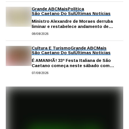
Grande ABC
Mais
Política
São Caetano Do Sul
Últimas Notícias
Ministro Alexandre de Moraes derruba
liminar e restabelece andamento de
comissão processante contra vereador
08/08/2026
Matheus Gianello
Cultura E Turismo
Grande ABC
Mais
São Caetano Do Sul
Últimas Notícias
É AMANHÃ! 33ª Festa Italiana de São
Caetano começa neste sábado com
gastronomia, música e solidariedade
07/08/2026