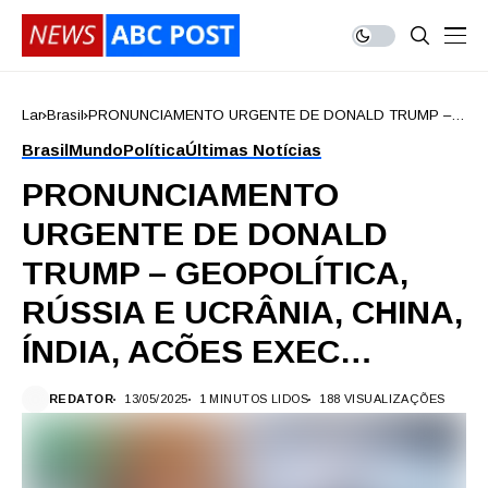
Lar
Brasil
PRONUNCIAMENTO URGENTE DE DONALD TRUMP –
GEOPOLÍTICA, RÚSSIA E UCRÂNIA, CHINA, ÍNDIA,
Brasil
Mundo
Política
Últimas Notícias
ACÕES EXEC…
PRONUNCIAMENTO
URGENTE DE DONALD
TRUMP – GEOPOLÍTICA,
RÚSSIA E UCRÂNIA, CHINA,
ÍNDIA, ACÕES EXEC…
REDATOR
13/05/2025
1 MINUTOS LIDOS
188 VISUALIZAÇÕES