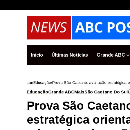
Início
Últimas Notícias
Grande ABC
Lar
Educação
Prova São Caetano: avaliação estratégica o
Educação
Grande ABC
Mais
São Caetano Do Sul
Ú
Prova São Caetano
estratégica orienta