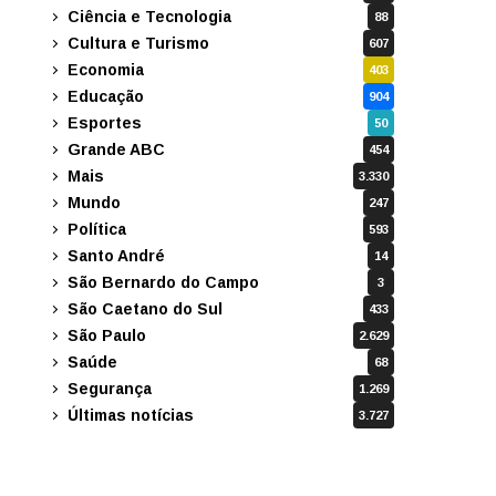
Ciência e Tecnologia
88
Cultura e Turismo
607
Economia
403
Educação
904
Esportes
50
Grande ABC
454
Mais
3.330
Mundo
247
Política
593
Santo André
14
São Bernardo do Campo
3
São Caetano do Sul
433
São Paulo
2.629
Saúde
68
Segurança
1.269
Últimas notícias
3.727