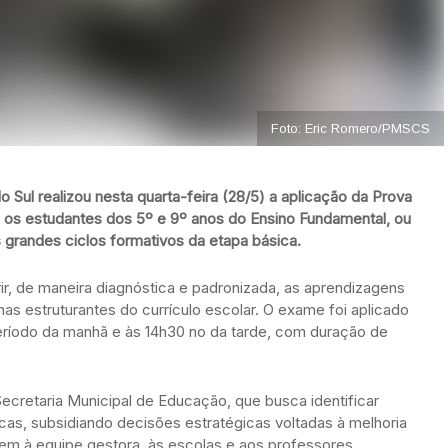
Foto: Eric Romero/PMSCS
 Sul realizou nesta quarta-feira (28/5) a aplicação da Prova
 os estudantes dos 5º e 9º anos do Ensino Fundamental, ou
ois grandes ciclos formativos da etapa básica.
r, de maneira diagnóstica e padronizada, as aprendizagens
as estruturantes do currículo escolar. O exame foi aplicado
eríodo da manhã e às 14h30 no da tarde, com duração de
ecretaria Municipal de Educação, que busca identificar
as, subsidiando decisões estratégicas voltadas à melhoria
tem à equipe gestora, às escolas e aos professores