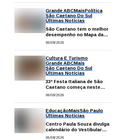
Grande ABC
Mais
Política
São Caetano Do Sul
Últimas Notícias
São Caetano tem o melhor
desempenho no Mapa da
Desigualdade da Grande SP
06/08/2026
Cultura E Turismo
Grande ABC
Mais
São Caetano Do Sul
Últimas Notícias
33ª Festa Italiana de São
Caetano começa neste
sábado com mais barracas
06/08/2026
e novidades em decoração
e atrações
Educação
Mais
São Paulo
Últimas Notícias
Centro Paula Souza divulga
calendário do Vestibular
das Fatecs para o primeiro
06/08/2026