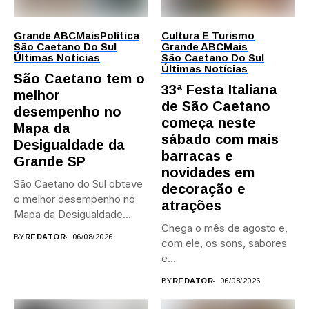
Grande ABC
Mais
Política
Cultura E Turismo
São Caetano Do Sul
Grande ABC
Mais
Últimas Notícias
São Caetano Do Sul
Últimas Notícias
São Caetano tem o
33ª Festa Italiana
melhor
de São Caetano
desempenho no
começa neste
Mapa da
sábado com mais
Desigualdade da
barracas e
Grande SP
novidades em
São Caetano do Sul obteve
decoração e
o melhor desempenho no
atrações
Mapa da Desigualdade...
Chega o mês de agosto e,
BY
REDATOR
06/08/2026
com ele, os sons, sabores
e...
BY
REDATOR
06/08/2026