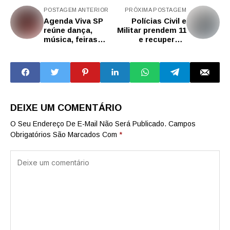
POSTAGEM ANTERIOR
PRÓXIMA POSTAGEM
Agenda Viva SP
Polícias Civil e
reúne dança,
Militar prendem 11
música, feiras
e recuperam
criativas e
carga roubada
experiências
avaliada em quase
imersivas
R$ 1 milhão em SP
DEIXE UM COMENTÁRIO
O Seu Endereço De E-Mail Não Será Publicado.
Campos
Obrigatórios São Marcados Com
*