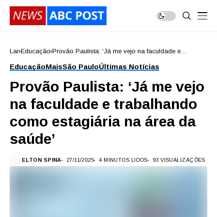
Lar
Educação
Provão Paulista: ‘Já me vejo na faculdade e
trabalhando como estagiária na área da saúde’
Educação
Mais
São Paulo
Últimas Notícias
Provão Paulista: ‘Já me vejo
na faculdade e trabalhando
como estagiária na área da
saúde’
ELTON SPINA
27/11/2025
4 MINUTOS LIDOS
93 VISUALIZAÇÕES