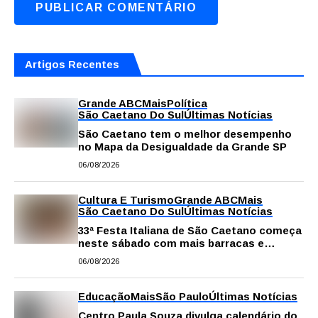
Artigos Recentes
Grande ABC
Mais
Política
São Caetano Do Sul
Últimas Notícias
São Caetano tem o melhor desempenho
no Mapa da Desigualdade da Grande SP
06/08/2026
Cultura E Turismo
Grande ABC
Mais
São Caetano Do Sul
Últimas Notícias
33ª Festa Italiana de São Caetano começa
neste sábado com mais barracas e
novidades em decoração e atrações
06/08/2026
Educação
Mais
São Paulo
Últimas Notícias
Centro Paula Souza divulga calendário do