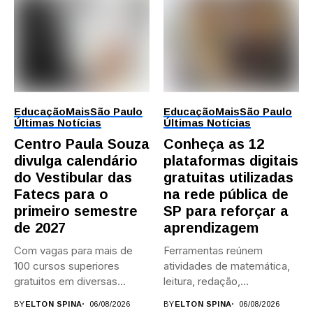
Educação
Mais
São Paulo
Educação
Mais
São Paulo
Últimas Notícias
Últimas Notícias
Centro Paula Souza
Conheça as 12
divulga calendário
plataformas digitais
do Vestibular das
gratuitas utilizadas
Fatecs para o
na rede pública de
primeiro semestre
SP para reforçar a
de 2027
aprendizagem
Com vagas para mais de
Ferramentas reúnem
100 cursos superiores
atividades de matemática,
gratuitos em diversas
leitura, redação,
áreas,...
programação, idiomas e
BY
ELTON SPINA
06/08/2026
BY
ELTON SPINA
06/08/2026
preparação para...