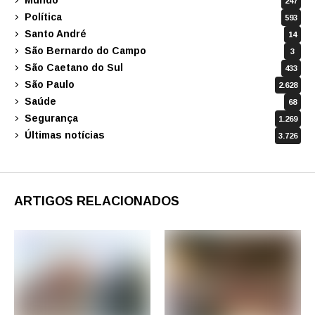
Mundo
247
Política
593
Santo André
14
São Bernardo do Campo
3
São Caetano do Sul
433
São Paulo
2.628
Saúde
68
Segurança
1.269
Últimas notícias
3.726
ARTIGOS RELACIONADOS