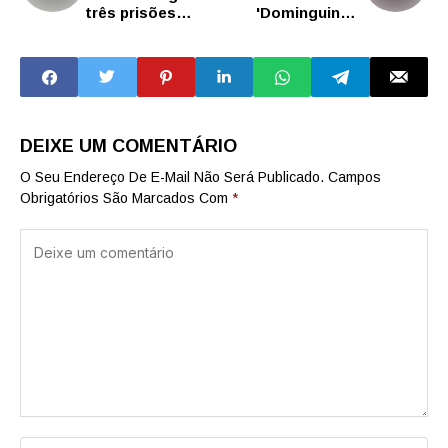
três prisões
'Dominguinho'
durante o feriado
como primeira
de Finados
atração musical
de 2026
DEIXE UM COMENTÁRIO
O Seu Endereço De E-Mail Não Será Publicado.
Campos
Obrigatórios São Marcados Com
*