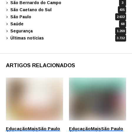
São Bernardo do Campo
3
São Caetano do Sul
435
São Paulo
2.632
Saúde
68
Segurança
1.269
Últimas notícias
3.732
ARTIGOS RELACIONADOS
Educação
Mais
São Paulo
Educação
Mais
São Paulo