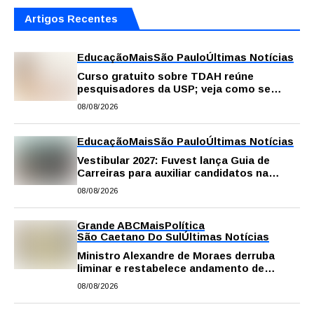
Artigos Recentes
Educação
Mais
São Paulo
Últimas Notícias
Curso gratuito sobre TDAH reúne
pesquisadores da USP; veja como se
inscrever
08/08/2026
Educação
Mais
São Paulo
Últimas Notícias
Vestibular 2027: Fuvest lança Guia de
Carreiras para auxiliar candidatos na
escolha da profissão
08/08/2026
Grande ABC
Mais
Política
São Caetano Do Sul
Últimas Notícias
Ministro Alexandre de Moraes derruba
liminar e restabelece andamento de
comissão processante contra vereador
08/08/2026
Matheus Gianello