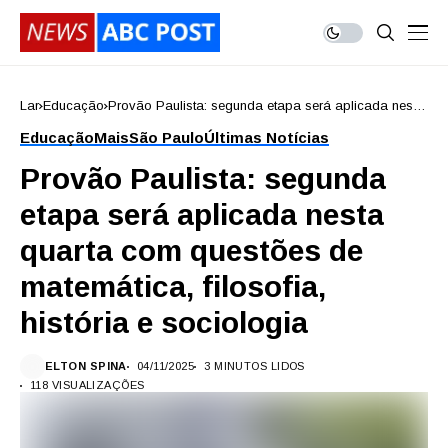
Lar
Educação
Provão Paulista: segunda etapa será aplicada nesta
quarta com questões de matemática, filosofia,
Educação
Mais
São Paulo
Últimas Notícias
história e sociologia
Provão Paulista: segunda
etapa será aplicada nesta
quarta com questões de
matemática, filosofia,
história e sociologia
ELTON SPINA
04/11/2025
3 MINUTOS LIDOS
118 VISUALIZAÇÕES