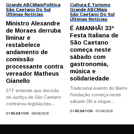
Grande ABC
Mais
Política
Cultura E Turismo
São Caetano Do Sul
Grande ABC
Mais
Últimas Notícias
São Caetano Do Sul
Últimas Notícias
Ministro Alexandre
É AMANHÃ! 33ª
de Moraes derruba
Festa Italiana de
liminar e
São Caetano
restabelece
começa neste
andamento de
sábado com
comissão
gastronomia,
processante contra
música e
vereador Matheus
solidariedade
Gianello
Tradicional evento do Bairro
STF entende que decisão
Fundação começa neste
da Justiça de São Caetano
sábado (8) e segue
contrariou legislações
durante...
federais...
BY
REDATOR
07/08/2026
BY
REDATOR
08/08/2026