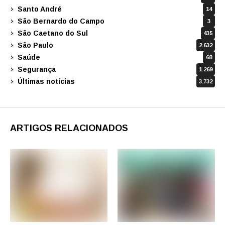
Santo André
14
São Bernardo do Campo
3
São Caetano do Sul
435
São Paulo
2.632
Saúde
68
Segurança
1.269
Últimas notícias
3.732
ARTIGOS RELACIONADOS