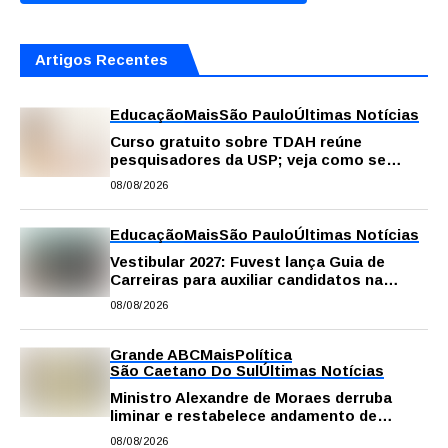
Artigos Recentes
Educação
Mais
São Paulo
Últimas Notícias
Curso gratuito sobre TDAH reúne
pesquisadores da USP; veja como se
inscrever
08/08/2026
Educação
Mais
São Paulo
Últimas Notícias
Vestibular 2027: Fuvest lança Guia de
Carreiras para auxiliar candidatos na
escolha da profissão
08/08/2026
Grande ABC
Mais
Política
São Caetano Do Sul
Últimas Notícias
Ministro Alexandre de Moraes derruba
liminar e restabelece andamento de
comissão processante contra vereador
08/08/2026