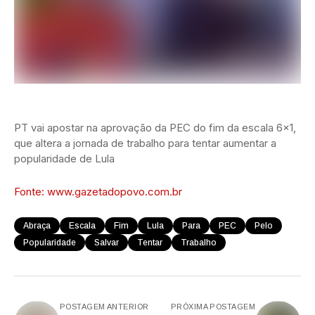
PT vai apostar na aprovação da PEC do fim da escala 6×1,
que altera a jornada de trabalho para tentar aumentar a
popularidade de Lula
Fonte: www.gazetadopovo.com.br
Abraça
Escala
Fim
Lula
Para
PEC
Pelo
Popularidade
Salvar
Tentar
Trabalho
POSTAGEM ANTERIOR
PRÓXIMA POSTAGEM