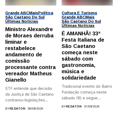
Grande ABC
Mais
Política
Cultura E Turismo
São Caetano Do Sul
Grande ABC
Mais
Últimas Notícias
São Caetano Do Sul
Últimas Notícias
Ministro Alexandre
É AMANHÃ! 33ª
de Moraes derruba
Festa Italiana de
liminar e
São Caetano
restabelece
começa neste
andamento de
sábado com
comissão
gastronomia,
processante contra
música e
vereador Matheus
solidariedade
Gianello
Tradicional evento do Bairro
STF entende que decisão
Fundação começa neste
da Justiça de São Caetano
sábado (8) e segue
contrariou legislações
durante...
federais...
BY
REDATOR
07/08/2026
BY
REDATOR
08/08/2026