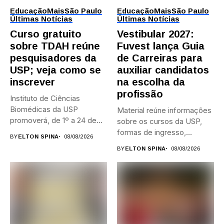
Educação
Mais
São Paulo
Educação
Mais
São Paulo
Últimas Notícias
Últimas Notícias
Curso gratuito
Vestibular 2027:
sobre TDAH reúne
Fuvest lança Guia
pesquisadores da
de Carreiras para
USP; veja como se
auxiliar candidatos
inscrever
na escolha da
profissão
Instituto de Ciências
Biomédicas da USP
Material reúne informações
promoverá, de 1º a 24 de...
sobre os cursos da USP,
formas de ingresso,
BY
ELTON SPINA
08/08/2026
campi,...
BY
ELTON SPINA
08/08/2026