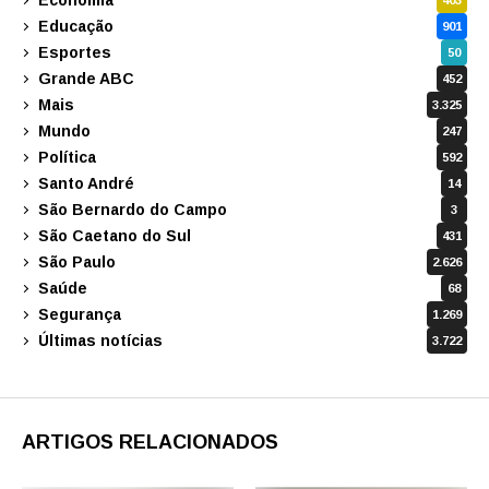
403
Educação
901
Esportes
50
Grande ABC
452
Mais
3.325
Mundo
247
Política
592
Santo André
14
São Bernardo do Campo
3
São Caetano do Sul
431
São Paulo
2.626
Saúde
68
Segurança
1.269
Últimas notícias
3.722
ARTIGOS RELACIONADOS