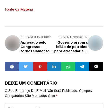
Fonte da Matéria
POSTAGEM ANTERIOR
PRÓXIMA POSTAGEM
Aprovado pelo
Governo prepara
Congresso,
leilão de petróleo
tornozelamento
para arrecadar até
para violência
R$ 37 bi
doméstica é
usado em SP
desde 2023
DEIXE UM COMENTÁRIO
O Seu Endereço De E-Mail Não Será Publicado.
Campos
Obrigatórios São Marcados Com
*