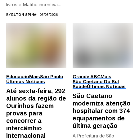
livros e Matific incentiva...
BY
ELTON SPINA
05/08/2026
Educação
Mais
São Paulo
Grande ABC
Mais
Últimas Notícias
São Caetano Do Sul
Saúde
Últimas Notícias
Até sexta-feira, 292
São Caetano
alunos da região de
moderniza atenção
Ourinhos fazem
hospitalar com 374
provas para
equipamentos de
concorrer a
última geração
intercâmbio
internacional
A Prefeitura de São