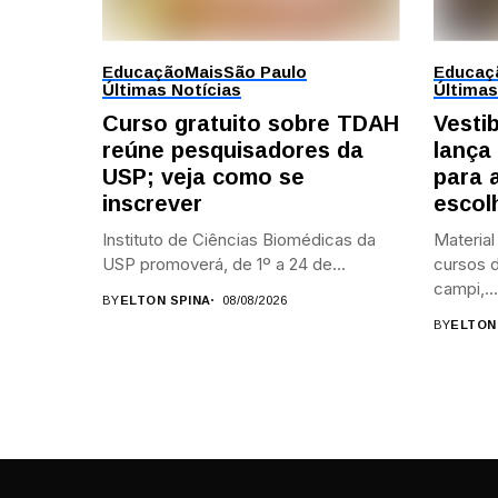
Educação
Mais
São Paulo
Educaç
Últimas Notícias
Últimas
Curso gratuito sobre TDAH
Vesti
reúne pesquisadores da
lança
USP; veja como se
para 
inscrever
escol
Instituto de Ciências Biomédicas da
Material
USP promoverá, de 1º a 24 de...
cursos d
campi,...
BY
ELTON SPINA
08/08/2026
BY
ELTON