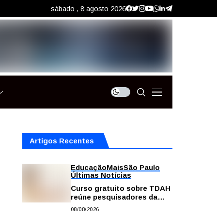
sábado , 8 agosto 2026
Artigos Recentes
Educação
Mais
São Paulo
Últimas Notícias
Curso gratuito sobre TDAH
reúne pesquisadores da
USP; veja como se
08/08/2026
inscrever