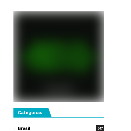
gastronomia, música e
solidariedade
Categorias
Brasil
847