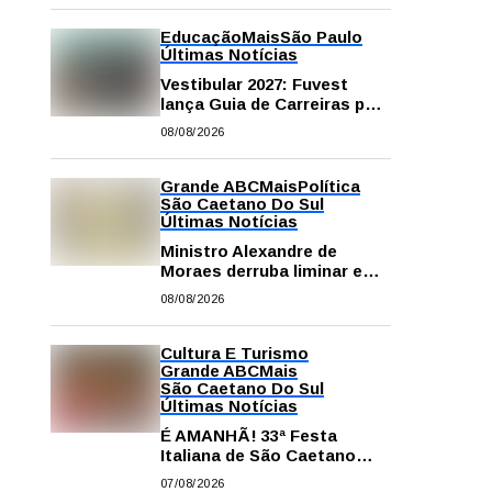
Educação
Mais
São Paulo
Últimas Notícias
Vestibular 2027: Fuvest
lança Guia de Carreiras para
auxiliar candidatos na
08/08/2026
escolha da profissão
Grande ABC
Mais
Política
São Caetano Do Sul
Últimas Notícias
Ministro Alexandre de
Moraes derruba liminar e
restabelece andamento de
08/08/2026
comissão processante
contra vereador Matheus
Gianello
Cultura E Turismo
Grande ABC
Mais
São Caetano Do Sul
Últimas Notícias
É AMANHÃ! 33ª Festa
Italiana de São Caetano
começa neste sábado com
07/08/2026