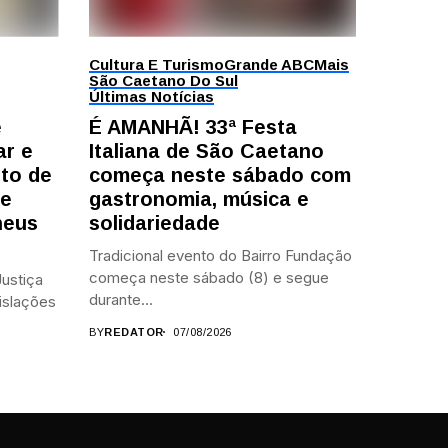
Cultura E Turismo
Grande ABC
Mais
São Caetano Do Sul
Últimas Notícias
e
É AMANHÃ! 33ª Festa
ar e
Italiana de São Caetano
to de
começa neste sábado com
te
gastronomia, música e
heus
solidariedade
Tradicional evento do Bairro Fundação
começa neste sábado (8) e segue
ustiça
durante...
islações
BY
REDATOR
07/08/2026