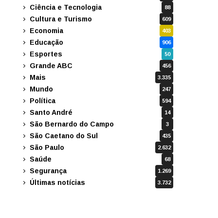
Ciência e Tecnologia
88
Cultura e Turismo
609
Economia
403
Educação
906
Esportes
50
Grande ABC
456
Mais
3.335
Mundo
247
Política
594
Santo André
14
São Bernardo do Campo
3
São Caetano do Sul
435
São Paulo
2.632
Saúde
68
Segurança
1.269
Últimas notícias
3.732