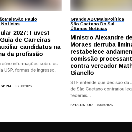
ão
Mais
São Paulo
Grande ABC
Mais
Política
 Notícias
São Caetano Do Sul
Últimas Notícias
bular 2027: Fuvest
Ministro Alexandre d
 Guia de Carreiras
Moraes derruba limin
auxiliar candidatos na
restabelece andamen
ha da profissão
comissão processan
 reúne informações sobre os
contra vereador Mat
a USP, formas de ingresso,
Gianello
STF entende que decisão da J
 SPINA
08/08/2026
de São Caetano contrariou leg
federais...
BY
REDATOR
08/08/2026