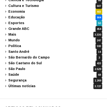
Ciência e Tecnologia
88
Cultura e Turismo
607
Economia
403
Educação
904
Esportes
50
Grande ABC
454
Mais
3.330
Mundo
247
Política
593
Santo André
14
São Bernardo do Campo
3
São Caetano do Sul
433
São Paulo
2.629
Saúde
68
Segurança
1.269
Últimas notícias
3.727