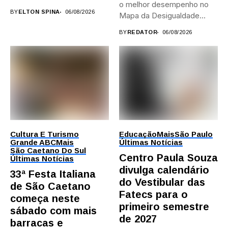
o melhor desempenho no
provas; Candidatos da...
BY
ELTON SPINA
06/08/2026
Mapa da Desigualdade...
BY
REDATOR
06/08/2026
Cultura E Turismo
Educação
Mais
São Paulo
Grande ABC
Mais
Últimas Notícias
São Caetano Do Sul
Centro Paula Souza
Últimas Notícias
divulga calendário
33ª Festa Italiana
do Vestibular das
de São Caetano
Fatecs para o
começa neste
primeiro semestre
sábado com mais
de 2027
barracas e