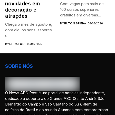
novidades em
Com vagas para mais de
decoração e
100 cursos superiores
gratuitos em diversas
atrações
áreas,...
Chega o mês de agosto e,
BY
ELTON SPINA
06/08/2026
com ele, os sons, sabores
e...
BY
REDATOR
06/08/2026
SOBRE NÓS
O News ABC Post é um portal de notícias independente,
dedicado à cobertura do Grande ABC (Santo André, São
Bernardo do Campo e São Caetano do Sul), além de
notícias do Brasil e do mundo.Atuamos com compromisso