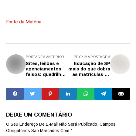
Fonte da Matéria
POSTAGEM ANTERIOR
PRÓXIMA POSTAGEM
Sites, leilões e
Educação de SP
agenciamentos
mais do que dobra
falsos: quadrilha
as matrículas no
de crimes virtuais
ensino técnico
movimenta mais
para 2026
de R$ 3 milhões
DEIXE UM COMENTÁRIO
O Seu Endereço De E-Mail Não Será Publicado.
Campos
Obrigatórios São Marcados Com
*