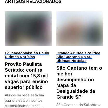
ARTIGOS RELACIONADOS
Educação
Mais
São Paulo
Grande ABC
Mais
Política
Últimas Notícias
São Caetano Do Sul
Últimas Notícias
Provão Paulista
São Caetano tem o
Seriado: confira
melhor
edital com 15,8 mil
desempenho no
vagas para ensino
Mapa da
superior público
Desigualdade da
Alunos da rede estadual
Grande SP
paulista estão inscritos
São Caetano do Sul obteve
automaticamente nas