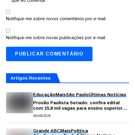
que eu comentar.
Notifique-me sobre novos comentários por e-mail.
Notifique-me sobre novas publicações por e-mail.
Artigos Recentes
Educação
Mais
São Paulo
Últimas Notícias
Provão Paulista Seriado: confira edital
com 15,8 mil vagas para ensino superior
público
06/08/2026
Grande ABC
Mais
Política