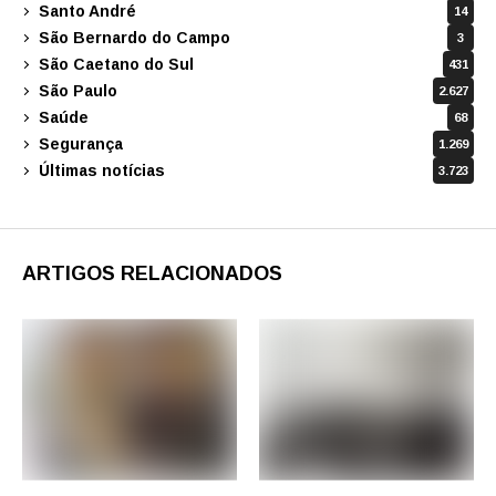
Santo André
14
São Bernardo do Campo
3
São Caetano do Sul
431
São Paulo
2.627
Saúde
68
Segurança
1.269
Últimas notícias
3.723
ARTIGOS RELACIONADOS