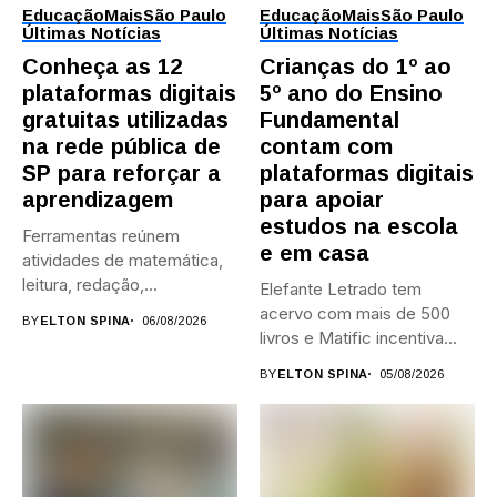
Educação
Mais
São Paulo
Educação
Mais
São Paulo
Últimas Notícias
Últimas Notícias
Conheça as 12
Crianças do 1º ao
plataformas digitais
5º ano do Ensino
gratuitas utilizadas
Fundamental
na rede pública de
contam com
SP para reforçar a
plataformas digitais
aprendizagem
para apoiar
estudos na escola
Ferramentas reúnem
e em casa
atividades de matemática,
leitura, redação,
Elefante Letrado tem
programação, idiomas e
acervo com mais de 500
BY
ELTON SPINA
06/08/2026
preparação para...
livros e Matific incentiva...
BY
ELTON SPINA
05/08/2026