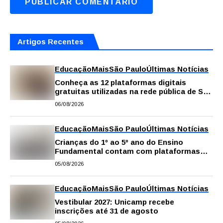
Artigos Recentes
Educação
Mais
São Paulo
Últimas Notícias
Conheça as 12 plataformas digitais
gratuitas utilizadas na rede pública de SP
para reforçar a aprendizagem
06/08/2026
Educação
Mais
São Paulo
Últimas Notícias
Crianças do 1º ao 5º ano do Ensino
Fundamental contam com plataformas
digitais para apoiar estudos na escola e
05/08/2026
em casa
Educação
Mais
São Paulo
Últimas Notícias
Vestibular 2027: Unicamp recebe
inscrições até 31 de agosto