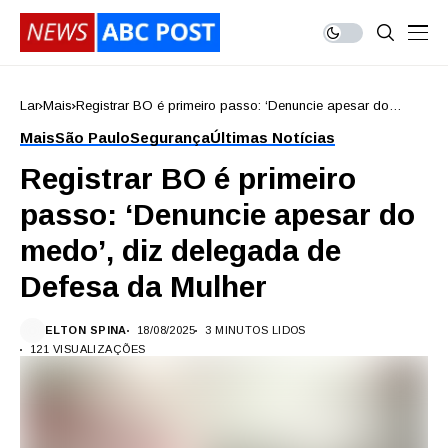
Lar
Mais
Registrar BO é primeiro passo: ‘Denuncie apesar do
medo’, diz delegada de Defesa da Mulher
Mais
São Paulo
Segurança
Últimas Notícias
Registrar BO é primeiro
passo: ‘Denuncie apesar do
medo’, diz delegada de
Defesa da Mulher
ELTON SPINA
18/08/2025
3 MINUTOS LIDOS
121 VISUALIZAÇÕES