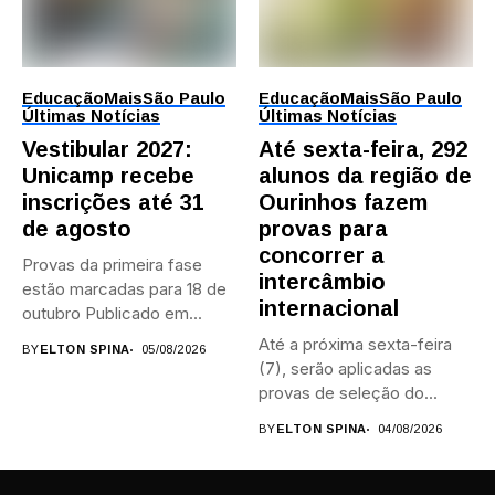
Educação
Mais
São Paulo
Educação
Mais
São Paulo
Últimas Notícias
Últimas Notícias
Vestibular 2027:
Até sexta-feira, 292
Unicamp recebe
alunos da região de
inscrições até 31
Ourinhos fazem
de agosto
provas para
concorrer a
Provas da primeira fase
intercâmbio
estão marcadas para 18 de
internacional
outubro Publicado em...
Até a próxima sexta-feira
BY
ELTON SPINA
05/08/2026
(7), serão aplicadas as
provas de seleção do...
BY
ELTON SPINA
04/08/2026