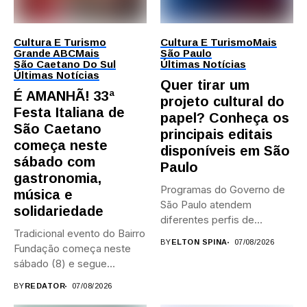
Cultura E Turismo
Cultura E Turismo
Mais
Grande ABC
Mais
São Paulo
São Caetano Do Sul
Últimas Notícias
Últimas Notícias
Quer tirar um
É AMANHÃ! 33ª
projeto cultural do
Festa Italiana de
papel? Conheça os
São Caetano
principais editais
começa neste
disponíveis em São
sábado com
Paulo
gastronomia,
Programas do Governo de
música e
São Paulo atendem
solidariedade
diferentes perfis de
Tradicional evento do Bairro
artistas, produtores,...
BY
ELTON SPINA
07/08/2026
Fundação começa neste
sábado (8) e segue
durante...
BY
REDATOR
07/08/2026