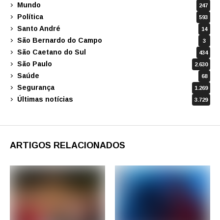
Mundo
247
Política
593
Santo André
14
São Bernardo do Campo
3
São Caetano do Sul
434
São Paulo
2.630
Saúde
68
Segurança
1.269
Últimas notícias
3.729
ARTIGOS RELACIONADOS