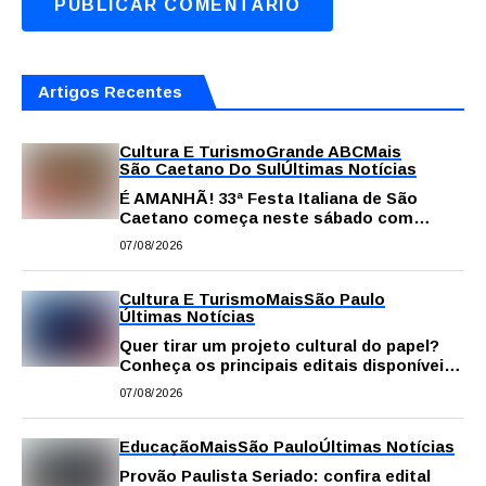
Artigos Recentes
Cultura E Turismo
Grande ABC
Mais
São Caetano Do Sul
Últimas Notícias
É AMANHÃ! 33ª Festa Italiana de São
Caetano começa neste sábado com
gastronomia, música e solidariedade
07/08/2026
Cultura E Turismo
Mais
São Paulo
Últimas Notícias
Quer tirar um projeto cultural do papel?
Conheça os principais editais disponíveis
em São Paulo
07/08/2026
Educação
Mais
São Paulo
Últimas Notícias
Provão Paulista Seriado: confira edital