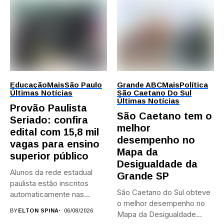
Educação
Mais
São Paulo
Grande ABC
Mais
Política
Últimas Notícias
São Caetano Do Sul
Últimas Notícias
Provão Paulista
São Caetano tem o
Seriado: confira
melhor
edital com 15,8 mil
desempenho no
vagas para ensino
Mapa da
superior público
Desigualdade da
Alunos da rede estadual
Grande SP
paulista estão inscritos
São Caetano do Sul obteve
automaticamente nas
o melhor desempenho no
provas; Candidatos da...
BY
ELTON SPINA
06/08/2026
Mapa da Desigualdade...