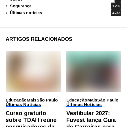
Segurança
1.269
Últimas notícias
3.732
ARTIGOS RELACIONADOS
Educação
Mais
São Paulo
Educação
Mais
São Paulo
Últimas Notícias
Últimas Notícias
Curso gratuito
Vestibular 2027:
sobre TDAH reúne
Fuvest lança Guia
pesquisadores da
de Carreiras para