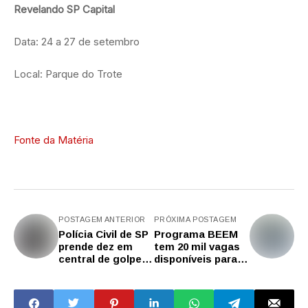
Revelando SP Capital
Data: 24 a 27 de setembro
Local: Parque do Trote
Fonte da Matéria
POSTAGEM ANTERIOR
PRÓXIMA POSTAGEM
Polícia Civil de SP
Programa BEEM
prende dez em
tem 20 mil vagas
central de golpes
disponíveis para
do 'falso
alunos da rede
advogado' na
estadual de SP
Grande São Paulo