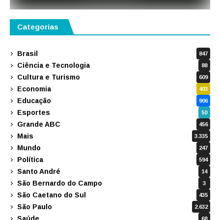
Categorias
Brasil
847
Ciência e Tecnologia
88
Cultura e Turismo
609
Economia
403
Educação
906
Esportes
50
Grande ABC
456
Mais
3.335
Mundo
247
Política
594
Santo André
14
São Bernardo do Campo
3
São Caetano do Sul
435
São Paulo
2.632
Saúde
68