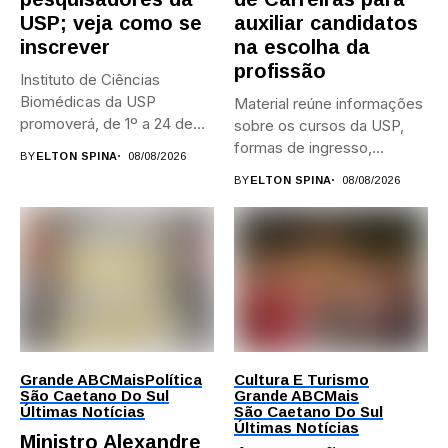
USP; veja como se
auxiliar candidatos
inscrever
na escolha da
profissão
Instituto de Ciências
Biomédicas da USP
Material reúne informações
promoverá, de 1º a 24 de...
sobre os cursos da USP,
formas de ingresso,
BY
ELTON SPINA
08/08/2026
campi,...
BY
ELTON SPINA
08/08/2026
Grande ABC
Mais
Política
Cultura E Turismo
São Caetano Do Sul
Grande ABC
Mais
Últimas Notícias
São Caetano Do Sul
Últimas Notícias
Ministro Alexandre