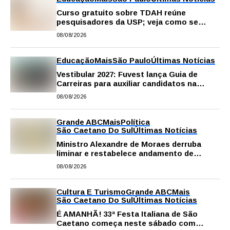
Curso gratuito sobre TDAH reúne
pesquisadores da USP; veja como se
inscrever
08/08/2026
Educação
Mais
São Paulo
Últimas Notícias
Vestibular 2027: Fuvest lança Guia de
Carreiras para auxiliar candidatos na
escolha da profissão
08/08/2026
Grande ABC
Mais
Política
São Caetano Do Sul
Últimas Notícias
Ministro Alexandre de Moraes derruba
liminar e restabelece andamento de
comissão processante contra vereador
08/08/2026
Matheus Gianello
Cultura E Turismo
Grande ABC
Mais
São Caetano Do Sul
Últimas Notícias
É AMANHÃ! 33ª Festa Italiana de São
Caetano começa neste sábado com