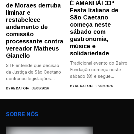
É AMANHÃ! 33ª
de Moraes derruba
Festa Italiana de
liminar e
São Caetano
restabelece
começa neste
andamento de
sábado com
comissão
gastronomia,
processante contra
música e
vereador Matheus
solidariedade
Gianello
Tradicional evento do Bairro
STF entende que decisão
Fundação começa neste
da Justiça de São Caetano
sábado (8) e segue
contrariou legislações
durante...
federais...
BY
REDATOR
07/08/2026
BY
REDATOR
08/08/2026
SOBRE NÓS