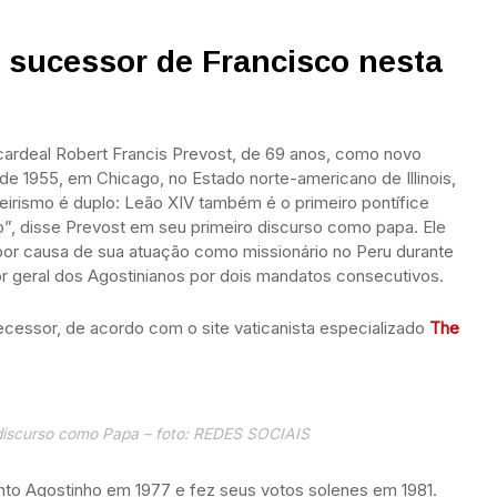
 sucessor de Francisco nesta
o cardeal Robert Francis Prevost, de 69 anos, como novo
 1955, em Chicago, no Estado norte-americano de Illinois,
neirismo é duplo: Leão XIV também é o primeiro pontífice
o”, disse Prevost em seu primeiro discurso como papa. Ele
por causa de sua atuação como missionário no Peru durante
or geral dos Agostinianos por dois mandatos consecutivos.
cessor, de acordo com o site vaticanista especializado
The
discurso como Papa – foto: REDES SOCIAIS
nto Agostinho em 1977 e fez seus votos solenes em 1981.