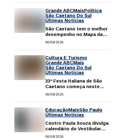
Grande ABC
Mais
Política
São Caetano Do Sul
Últimas Notícias
São Caetano tem o melhor
desempenho no Mapa da
Desigualdade da Grande SP
06/08/2026
Cultura E Turismo
Grande ABC
Mais
São Caetano Do Sul
Últimas Notícias
33ª Festa Italiana de São
Caetano começa neste
sábado com mais barracas
06/08/2026
e novidades em decoração
e atrações
Educação
Mais
São Paulo
Últimas Notícias
Centro Paula Souza divulga
calendário do Vestibular
das Fatecs para o primeiro
06/08/2026