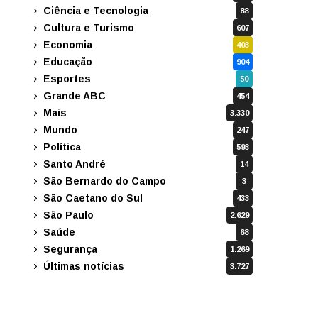
Ciência e Tecnologia
88
Cultura e Turismo
607
Economia
403
Educação
904
Esportes
50
Grande ABC
454
Mais
3.330
Mundo
247
Política
593
Santo André
14
São Bernardo do Campo
3
São Caetano do Sul
433
São Paulo
2.629
Saúde
68
Segurança
1.269
Últimas notícias
3.727