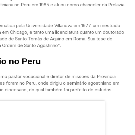
stiniana no Peru em 1985 e atuou como chanceler da Prelazia
mática pela Universidade Villanova em 1977, um mestrado
n em Chicago, e tanto uma licenciatura quanto um doutorado
sidade de Santo Tomás de Aquino em Roma. Sua tese de
na Ordem de Santo Agostinho”.
io no Peru
omo pastor vocacional e diretor de missões da Província
es foram no Peru, onde dirigiu o seminário agostiniano em
ário diocesano, do qual também foi prefeito de estudos.