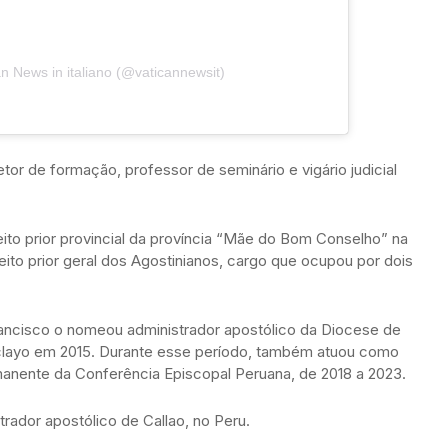
an News in italiano (@vaticannewsit)
etor de formação, professor de seminário e vigário judicial
eito prior provincial da província “Mãe do Bom Conselho” na
eito prior geral dos Agostinianos, cargo que ocupou por dois
rancisco o nomeou administrador apostólico da Diocese de
hiclayo em 2015. Durante esse período, também atuou como
nente da Conferência Episcopal Peruana, de 2018 a 2023.
rador apostólico de Callao, no Peru.