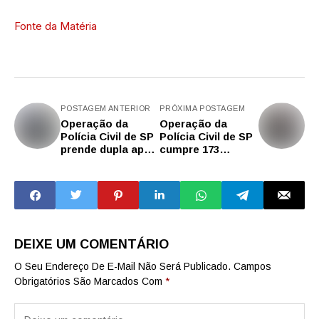
Fonte da Matéria
POSTAGEM ANTERIOR
PRÓXIMA POSTAGEM
Operação da
Operação da
Polícia Civil de SP
Polícia Civil de SP
prende dupla após
cumpre 173
extorsão de
mandados contra
empresário
quadrilha suspeita
de fraudes
eletrônicas e
lavagem de
dinheiro
DEIXE UM COMENTÁRIO
O Seu Endereço De E-Mail Não Será Publicado.
Campos
Obrigatórios São Marcados Com
*