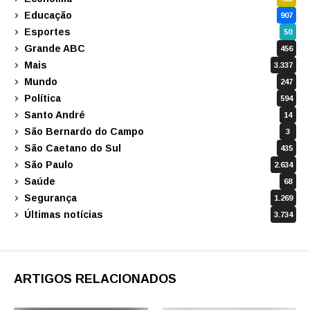
Educação
907
Esportes
50
Grande ABC
456
Mais
3.337
Mundo
247
Política
594
Santo André
14
São Bernardo do Campo
3
São Caetano do Sul
435
São Paulo
2.634
Saúde
68
Segurança
1.269
Últimas notícias
3.734
ARTIGOS RELACIONADOS