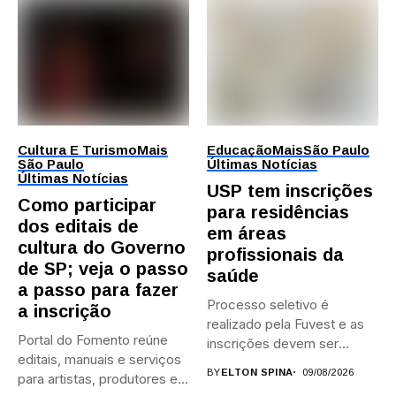
Cultura E Turismo
Mais
Educação
Mais
São Paulo
São Paulo
Últimas Notícias
Últimas Notícias
USP tem inscrições
Como participar
para residências
dos editais de
em áreas
cultura do Governo
profissionais da
de SP; veja o passo
saúde
a passo para fazer
Processo seletivo é
a inscrição
realizado pela Fuvest e as
Portal do Fomento reúne
inscrições devem ser
editais, manuais e serviços
feitas...
BY
ELTON SPINA
09/08/2026
para artistas, produtores e...