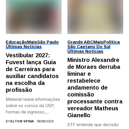
Educação
Mais
São Paulo
Grande ABC
Mais
Política
Últimas Notícias
São Caetano Do Sul
Últimas Notícias
Vestibular 2027:
Ministro Alexandre
Fuvest lança Guia
de Moraes derruba
de Carreiras para
liminar e
auxiliar candidatos
restabelece
na escolha da
andamento de
profissão
comissão
Material reúne informações
processante contra
sobre os cursos da USP,
vereador Matheus
formas de ingresso,
Gianello
campi,...
BY
ELTON SPINA
08/08/2026
STF entende que decisão