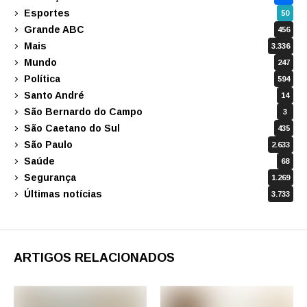
Esportes
50
Grande ABC
456
Mais
3.336
Mundo
247
Política
594
Santo André
14
São Bernardo do Campo
3
São Caetano do Sul
435
São Paulo
2.633
Saúde
68
Segurança
1.269
Últimas notícias
3.733
ARTIGOS RELACIONADOS