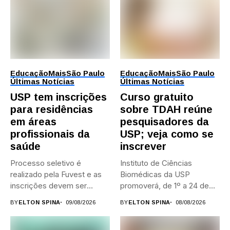
Educação
Mais
São Paulo
Educação
Mais
São Paulo
Últimas Notícias
Últimas Notícias
USP tem inscrições
Curso gratuito
para residências
sobre TDAH reúne
em áreas
pesquisadores da
profissionais da
USP; veja como se
saúde
inscrever
Processo seletivo é
Instituto de Ciências
realizado pela Fuvest e as
Biomédicas da USP
inscrições devem ser
promoverá, de 1º a 24 de...
feitas...
BY
ELTON SPINA
09/08/2026
BY
ELTON SPINA
08/08/2026