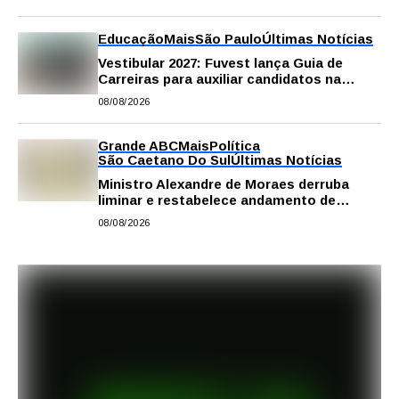
Educação
Mais
São Paulo
Últimas Notícias
Vestibular 2027: Fuvest lança Guia de
Carreiras para auxiliar candidatos na
escolha da profissão
08/08/2026
Grande ABC
Mais
Política
São Caetano Do Sul
Últimas Notícias
Ministro Alexandre de Moraes derruba
liminar e restabelece andamento de
comissão processante contra vereador
08/08/2026
Matheus Gianello