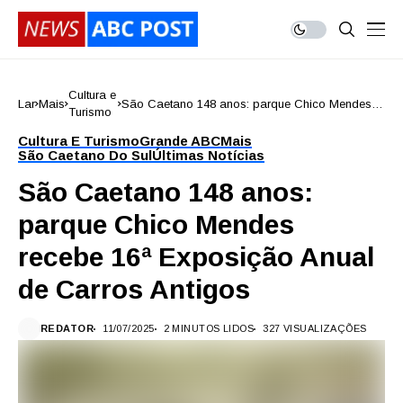
Cultura e
Lar
Mais
São Caetano 148 anos: parque Chico Mendes
Turismo
recebe 16ª Exposição Anual de Carros Antigos
Cultura E Turismo
Grande ABC
Mais
São Caetano Do Sul
Últimas Notícias
São Caetano 148 anos:
parque Chico Mendes
recebe 16ª Exposição Anual
de Carros Antigos
REDATOR
11/07/2025
2 MINUTOS LIDOS
327 VISUALIZAÇÕES