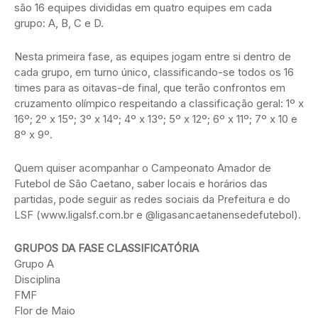
são 16 equipes divididas em quatro equipes em cada
grupo: A, B, C e D.
Nesta primeira fase, as equipes jogam entre si dentro de
cada grupo, em turno único, classificando-se todos os 16
times para as oitavas-de final, que terão confrontos em
cruzamento olímpico respeitando a classificação geral: 1º x
16º; 2º x 15º; 3º x 14º; 4º x 13º; 5º x 12º; 6º x 11º; 7º x 10 e
8º x 9º.
Quem quiser acompanhar o Campeonato Amador de
Futebol de São Caetano, saber locais e horários das
partidas, pode seguir as redes sociais da Prefeitura e do
LSF (www.ligalsf.com.br e @ligasancaetanensedefutebol).
GRUPOS DA FASE CLASSIFICATÓRIA
Grupo A
Disciplina
FMF
Flor de Maio