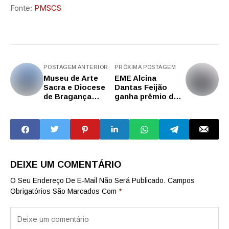
Fonte:
PMSCS
POSTAGEM ANTERIOR
PRÓXIMA POSTAGEM
Museu de Arte
EME Alcina
Sacra e Diocese
Dantas Feijão
de Bragança
ganha prêmio de
Paulista
campanha
apresentam
solidária para
exposições para
ajudar pessoas
celebrar
com câncer
centenário
DEIXE UM COMENTÁRIO
O Seu Endereço De E-Mail Não Será Publicado.
Campos
Obrigatórios São Marcados Com
*