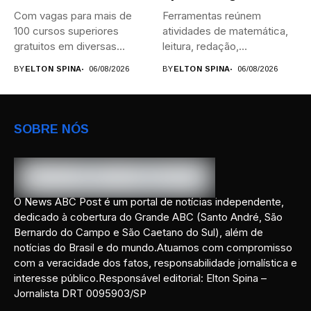
Com vagas para mais de
Ferramentas reúnem
100 cursos superiores
atividades de matemática,
gratuitos em diversas
leitura, redação,
áreas,...
programação, idiomas e
BY
ELTON SPINA
06/08/2026
BY
ELTON SPINA
06/08/2026
preparação para...
SOBRE NÓS
O News ABC Post é um portal de notícias independente,
dedicado à cobertura do Grande ABC (Santo André, São
Bernardo do Campo e São Caetano do Sul), além de
notícias do Brasil e do mundo.Atuamos com compromisso
com a veracidade dos fatos, responsabilidade jornalística e
interesse público.Responsável editorial: Elton Spina –
Jornalista DRT 0095903/SP