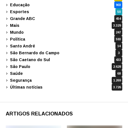
Educação
903
Esportes
50
Grande ABC
454
Mais
3.329
Mundo
247
Política
593
Santo André
14
São Bernardo do Campo
3
São Caetano do Sul
433
São Paulo
2.628
Saúde
68
Segurança
1.269
Últimas notícias
3.726
ARTIGOS RELACIONADOS