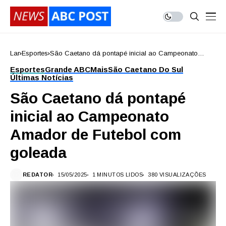
Lar
Esportes
São Caetano dá pontapé inicial ao Campeonato
Amador de Futebol com goleada
Esportes
Grande ABC
Mais
São Caetano Do Sul
Últimas Notícias
São Caetano dá pontapé
inicial ao Campeonato
Amador de Futebol com
goleada
REDATOR
15/05/2025
1 MINUTOS LIDOS
380 VISUALIZAÇÕES