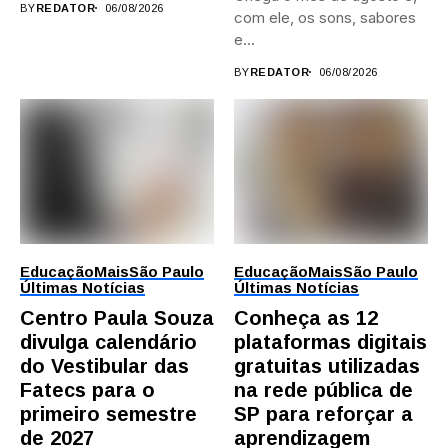
BY
REDATOR
06/08/2026
com ele, os sons, sabores
e...
BY
REDATOR
06/08/2026
Educação
Mais
São Paulo
Educação
Mais
São Paulo
Últimas Notícias
Últimas Notícias
Centro Paula Souza
Conheça as 12
divulga calendário
plataformas digitais
do Vestibular das
gratuitas utilizadas
Fatecs para o
na rede pública de
primeiro semestre
SP para reforçar a
de 2027
aprendizagem