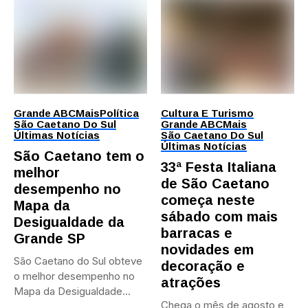
Grande ABC
Mais
Política
Cultura E Turismo
São Caetano Do Sul
Grande ABC
Mais
Últimas Notícias
São Caetano Do Sul
Últimas Notícias
São Caetano tem o
33ª Festa Italiana
melhor
de São Caetano
desempenho no
começa neste
Mapa da
sábado com mais
Desigualdade da
barracas e
Grande SP
novidades em
São Caetano do Sul obteve
decoração e
o melhor desempenho no
atrações
Mapa da Desigualdade...
Chega o mês de agosto e,