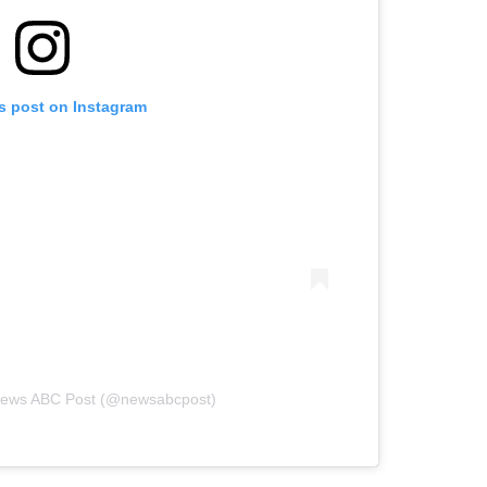
is post on Instagram
 News ABC Post (@newsabcpost)