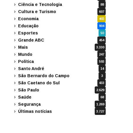
Ciência e Tecnologia
88
Cultura e Turismo
607
Economia
403
Educação
904
Esportes
50
Grande ABC
454
Mais
3.330
Mundo
247
Política
593
Santo André
14
São Bernardo do Campo
3
São Caetano do Sul
433
São Paulo
2.629
Saúde
68
Segurança
1.269
Últimas notícias
3.727