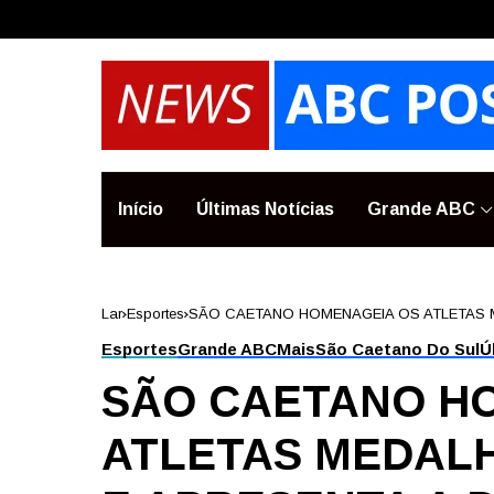
Início
Últimas Notícias
Grande ABC
Lar
Esportes
SÃO CAETANO HOMENAGEIA OS ATLETAS ME
EDIÇÃO DO JOTISCS
Esportes
Grande ABC
Mais
São Caetano Do Sul
Ú
SÃO CAETANO H
ATLETAS MEDALHI