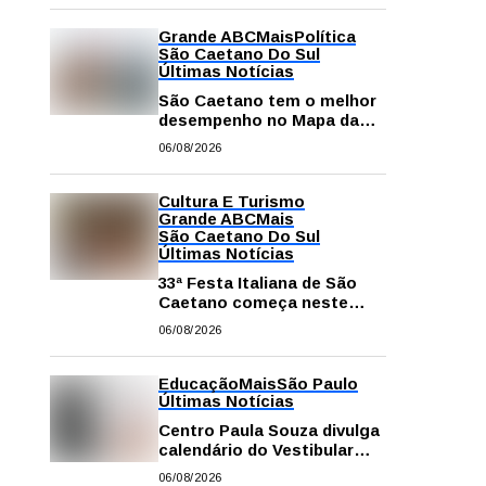
Grande ABC
Mais
Política
São Caetano Do Sul
Últimas Notícias
São Caetano tem o melhor
desempenho no Mapa da
Desigualdade da Grande SP
06/08/2026
Cultura E Turismo
Grande ABC
Mais
São Caetano Do Sul
Últimas Notícias
33ª Festa Italiana de São
Caetano começa neste
sábado com mais barracas
06/08/2026
e novidades em decoração
e atrações
Educação
Mais
São Paulo
Últimas Notícias
Centro Paula Souza divulga
calendário do Vestibular
das Fatecs para o primeiro
06/08/2026