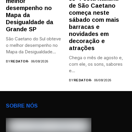
melhor
de São Caetano
desempenho no
começa neste
Mapa da
sábado com mais
Desigualdade da
barracas e
Grande SP
novidades em
São Caetano do Sul obteve
decoração e
o melhor desempenho no
atrações
Mapa da Desigualdade...
Chega o mês de agosto e,
BY
REDATOR
06/08/2026
com ele, os sons, sabores
e...
BY
REDATOR
06/08/2026
SOBRE NÓS