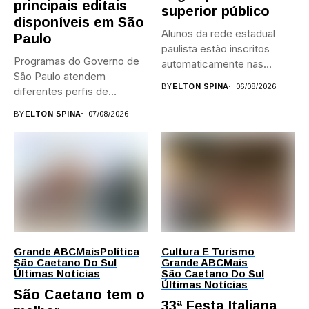
principais editais
superior público
disponíveis em São
Alunos da rede estadual
Paulo
paulista estão inscritos
Programas do Governo de
automaticamente nas
São Paulo atendem
provas; Candidatos da...
BY
ELTON SPINA
06/08/2026
diferentes perfis de
artistas, produtores,...
BY
ELTON SPINA
07/08/2026
Grande ABC
Mais
Política
Cultura E Turismo
São Caetano Do Sul
Grande ABC
Mais
Últimas Notícias
São Caetano Do Sul
Últimas Notícias
São Caetano tem o
33ª Festa Italiana