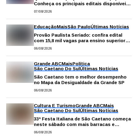
Conheça os principais editais disponíveis
em São Paulo
07/08/2026
Educação
Mais
São Paulo
Últimas Notícias
Provão Paulista Seriado: confira edital
com 15,8 mil vagas para ensino superior
público
06/08/2026
Grande ABC
Mais
Política
São Caetano Do Sul
Últimas Notícias
São Caetano tem o melhor desempenho
no Mapa da Desigualdade da Grande SP
06/08/2026
Cultura E Turismo
Grande ABC
Mais
São Caetano Do Sul
Últimas Notícias
33ª Festa Italiana de São Caetano começa
neste sábado com mais barracas e
novidades em decoração e atrações
06/08/2026