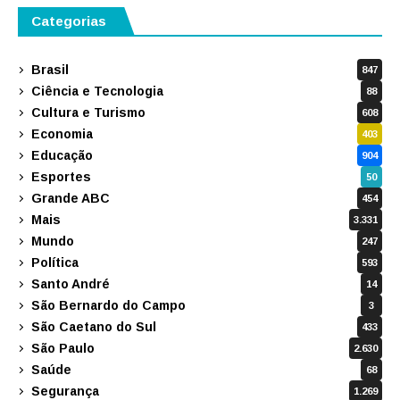
Categorias
Brasil
847
Ciência e Tecnologia
88
Cultura e Turismo
608
Economia
403
Educação
904
Esportes
50
Grande ABC
454
Mais
3.331
Mundo
247
Política
593
Santo André
14
São Bernardo do Campo
3
São Caetano do Sul
433
São Paulo
2.630
Saúde
68
Segurança
1.269