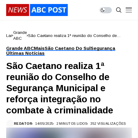
Grande
Lar
São Caetano realiza 1ª reunião do Conselho de
ABC
Segurança Municipal e reforça integração no combate à
criminalidade
Grande ABC
Mais
São Caetano Do Sul
Segurança
Últimas Notícias
São Caetano realiza 1ª
reunião do Conselho de
Segurança Municipal e
reforça integração no
combate à criminalidade
REDATOR
14/05/2025
2 MINUTOS LIDOS
352 VISUALIZAÇÕES