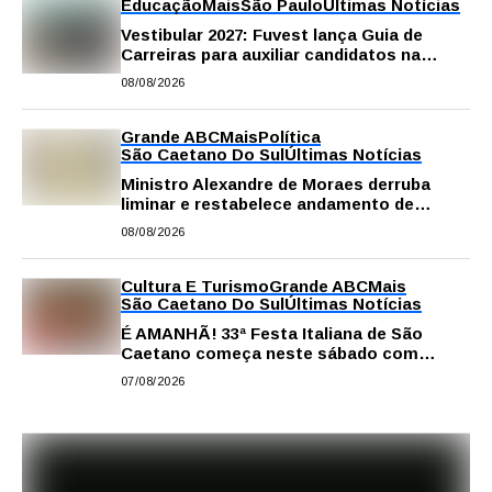
Educação
Mais
São Paulo
Últimas Notícias
Vestibular 2027: Fuvest lança Guia de
Carreiras para auxiliar candidatos na
escolha da profissão
08/08/2026
Grande ABC
Mais
Política
São Caetano Do Sul
Últimas Notícias
Ministro Alexandre de Moraes derruba
liminar e restabelece andamento de
comissão processante contra vereador
08/08/2026
Matheus Gianello
Cultura E Turismo
Grande ABC
Mais
São Caetano Do Sul
Últimas Notícias
É AMANHÃ! 33ª Festa Italiana de São
Caetano começa neste sábado com
gastronomia, música e solidariedade
07/08/2026