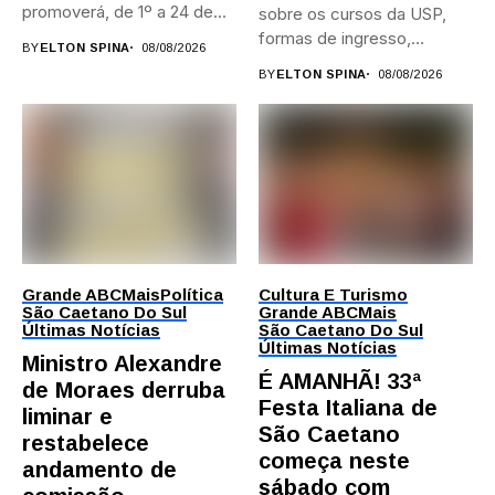
promoverá, de 1º a 24 de...
sobre os cursos da USP,
formas de ingresso,
BY
ELTON SPINA
08/08/2026
campi,...
BY
ELTON SPINA
08/08/2026
Grande ABC
Mais
Política
Cultura E Turismo
São Caetano Do Sul
Grande ABC
Mais
Últimas Notícias
São Caetano Do Sul
Últimas Notícias
Ministro Alexandre
É AMANHÃ! 33ª
de Moraes derruba
Festa Italiana de
liminar e
São Caetano
restabelece
começa neste
andamento de
sábado com