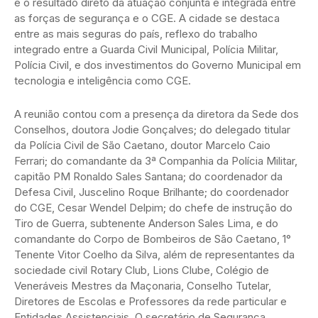
é o resultado direto da atuação conjunta e integrada entre
as forças de segurança e o CGE. A cidade se destaca
entre as mais seguras do país, reflexo do trabalho
integrado entre a Guarda Civil Municipal, Polícia Militar,
Polícia Civil, e dos investimentos do Governo Municipal em
tecnologia e inteligência como CGE.
A reunião contou com a presença da diretora da Sede dos
Conselhos, doutora Jodie Gonçalves; do delegado titular
da Polícia Civil de São Caetano, doutor Marcelo Caio
Ferrari; do comandante da 3ª Companhia da Polícia Militar,
capitão PM Ronaldo Sales Santana; do coordenador da
Defesa Civil, Juscelino Roque Brilhante; do coordenador
do CGE, Cesar Wendel Delpim; do chefe de instrução do
Tiro de Guerra, subtenente Anderson Sales Lima, e do
comandante do Corpo de Bombeiros de São Caetano, 1°
Tenente Vitor Coelho da Silva, além de representantes da
sociedade civil Rotary Club, Lions Clube, Colégio de
Veneráveis Mestres da Maçonaria, Conselho Tutelar,
Diretores de Escolas e Professores da rede particular e
Entidades Assistenciais. O secretário de Segurança,