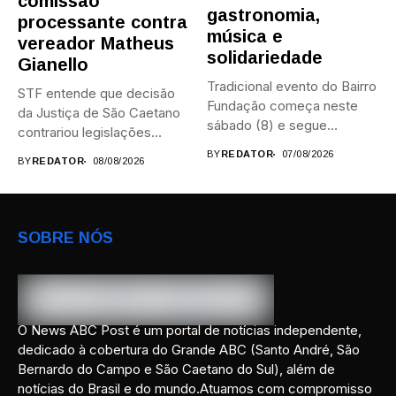
comissão
gastronomia,
processante contra
música e
vereador Matheus
solidariedade
Gianello
Tradicional evento do Bairro
STF entende que decisão
Fundação começa neste
da Justiça de São Caetano
sábado (8) e segue
contrariou legislações
durante...
federais...
BY
REDATOR
07/08/2026
BY
REDATOR
08/08/2026
SOBRE NÓS
O News ABC Post é um portal de notícias independente,
dedicado à cobertura do Grande ABC (Santo André, São
Bernardo do Campo e São Caetano do Sul), além de
notícias do Brasil e do mundo.Atuamos com compromisso