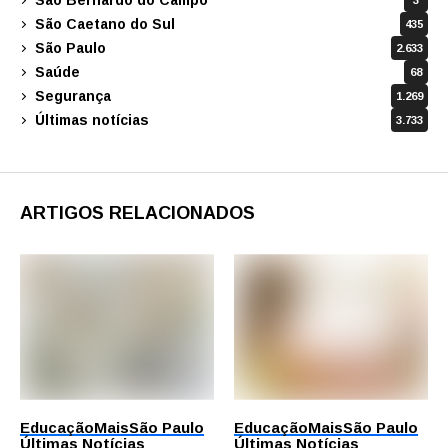
3
São Caetano do Sul
435
São Paulo
2.633
Saúde
68
Segurança
1.269
Últimas notícias
3.733
ARTIGOS RELACIONADOS
Educação
Mais
São Paulo
Educação
Mais
São Paulo
Últimas Notícias
Últimas Notícias