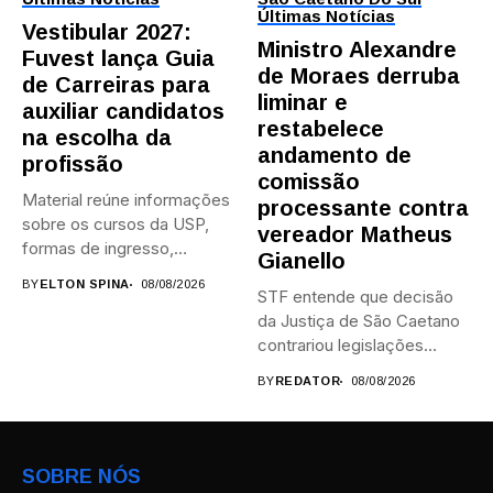
Últimas Notícias
Vestibular 2027:
Ministro Alexandre
Fuvest lança Guia
de Moraes derruba
de Carreiras para
liminar e
auxiliar candidatos
restabelece
na escolha da
andamento de
profissão
comissão
Material reúne informações
processante contra
sobre os cursos da USP,
vereador Matheus
formas de ingresso,
Gianello
campi,...
BY
ELTON SPINA
08/08/2026
STF entende que decisão
da Justiça de São Caetano
contrariou legislações
federais...
BY
REDATOR
08/08/2026
SOBRE NÓS