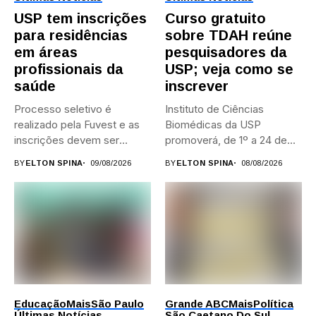
USP tem inscrições
Curso gratuito
para residências
sobre TDAH reúne
em áreas
pesquisadores da
profissionais da
USP; veja como se
saúde
inscrever
Processo seletivo é
Instituto de Ciências
realizado pela Fuvest e as
Biomédicas da USP
inscrições devem ser
promoverá, de 1º a 24 de...
feitas...
BY
ELTON SPINA
09/08/2026
BY
ELTON SPINA
08/08/2026
Educação
Mais
São Paulo
Grande ABC
Mais
Política
Últimas Notícias
São Caetano Do Sul