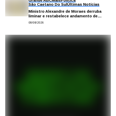
Grande ABC
Mais
Política
São Caetano Do Sul
Últimas Notícias
Ministro Alexandre de Moraes derruba
liminar e restabelece andamento de
comissão processante contra vereador
08/08/2026
Matheus Gianello