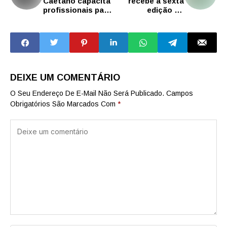
Caetano capacita
recebe a sexta
profissionais para
edição do
implementar o
EcoTroca 2025 em
Sistema de
São Caetano
Manchester nos
hospitais
DEIXE UM COMENTÁRIO
O Seu Endereço De E-Mail Não Será Publicado.
Campos
Obrigatórios São Marcados Com
*