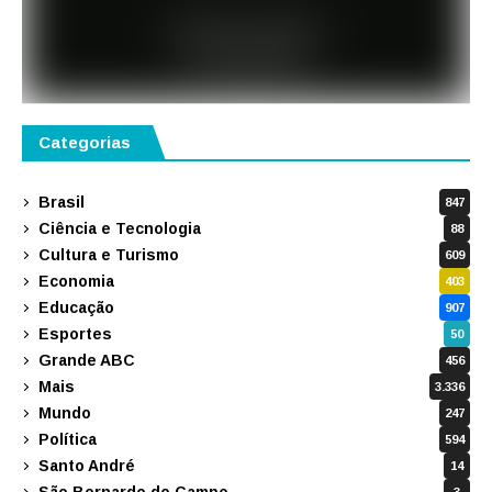
Categorias
Brasil
847
Ciência e Tecnologia
88
Cultura e Turismo
609
Economia
403
Educação
907
Esportes
50
Grande ABC
456
Mais
3.336
Mundo
247
Política
594
Santo André
14
São Bernardo do Campo