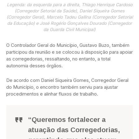
Legenda: da esquerda para a direita, Thiago Henrique Cardoso
(Corregedor Setorial da Saúde), Daniel Siqueira Gomes
(Corregedor Geral), Marcelo Tadeu Gallina (Corregedor Setorial
da Educação) e José Rogério Gonçalves Dourado (Corregedor
da Guarda Civil Municipal)
O Controlador Geral do Município, Gustavo Buzo, também
participou da reunião e se colocou à disposição para apoiar
as corregedorias, ressaltando, no entanto, a total
autonomia desses órgãos.
De acordo com Daniel Siqueira Gomes, Corregedor Geral
do Município, o encontro também serviu para ajustar
procedimentos e alinhar fluxos de trabalho.
“Queremos fortalecer a
atuação das Corregedorias,