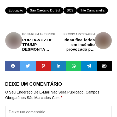
Educação
São Caetano Do Sul
SCS
Tite Campanella
POSTAGEM ANTERIOR
PRÓXIMA POSTAGEM
PORTA-VOZ DE
Idosa fica ferida
TRUMP
em incêndio
DESMONTA
provocado por
NARRATIVAS DE
vela em São
JORNALISTAS
Bernardo
FRENTE A
FRENTE, ANUNCIA
AÇÃO DE MUSK E
CON...
DEIXE UM COMENTÁRIO
O Seu Endereço De E-Mail Não Será Publicado.
Campos
Obrigatórios São Marcados Com
*