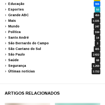
Educação
906
Esportes
50
Grande ABC
456
Mais
3.335
Mundo
247
Política
594
Santo André
14
São Bernardo do Campo
3
São Caetano do Sul
435
São Paulo
2.632
Saúde
68
Segurança
1.269
Últimas notícias
3.732
ARTIGOS RELACIONADOS