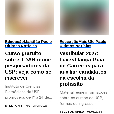
Educação
Mais
São Paulo
Educação
Mais
São Paulo
Últimas Notícias
Últimas Notícias
Curso gratuito
Vestibular 2027:
sobre TDAH reúne
Fuvest lança Guia
pesquisadores da
de Carreiras para
USP; veja como se
auxiliar candidatos
inscrever
na escolha da
profissão
Instituto de Ciências
Biomédicas da USP
Material reúne informações
promoverá, de 1º a 24 de...
sobre os cursos da USP,
formas de ingresso,
BY
ELTON SPINA
08/08/2026
campi,...
BY
ELTON SPINA
08/08/2026