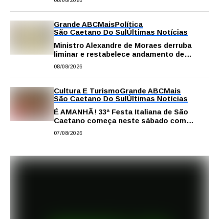
Grande ABC
Mais
Política
São Caetano Do Sul
Últimas Notícias
Ministro Alexandre de Moraes derruba
liminar e restabelece andamento de
comissão processante contra vereador
08/08/2026
Matheus Gianello
Cultura E Turismo
Grande ABC
Mais
São Caetano Do Sul
Últimas Notícias
É AMANHÃ! 33ª Festa Italiana de São
Caetano começa neste sábado com
gastronomia, música e solidariedade
07/08/2026