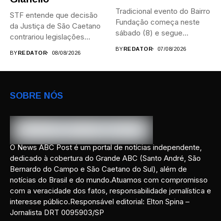
Tradicional evento do Bairro
STF entende que decisão
Fundação começa neste
da Justiça de São Caetano
sábado (8) e segue
contrariou legislações
durante...
federais...
BY
REDATOR
07/08/2026
BY
REDATOR
08/08/2026
SOBRE NÓS
O News ABC Post é um portal de notícias independente,
dedicado à cobertura do Grande ABC (Santo André, São
Bernardo do Campo e São Caetano do Sul), além de
notícias do Brasil e do mundo.Atuamos com compromisso
com a veracidade dos fatos, responsabilidade jornalística e
interesse público.Responsável editorial: Elton Spina –
Jornalista DRT 0095903/SP