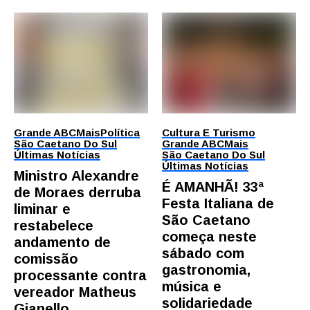
Grande ABC
Mais
Política
Cultura E Turismo
São Caetano Do Sul
Grande ABC
Mais
Últimas Notícias
São Caetano Do Sul
Últimas Notícias
Ministro Alexandre
É AMANHÃ! 33ª
de Moraes derruba
Festa Italiana de
liminar e
São Caetano
restabelece
começa neste
andamento de
sábado com
comissão
gastronomia,
processante contra
música e
vereador Matheus
solidariedade
Gianello