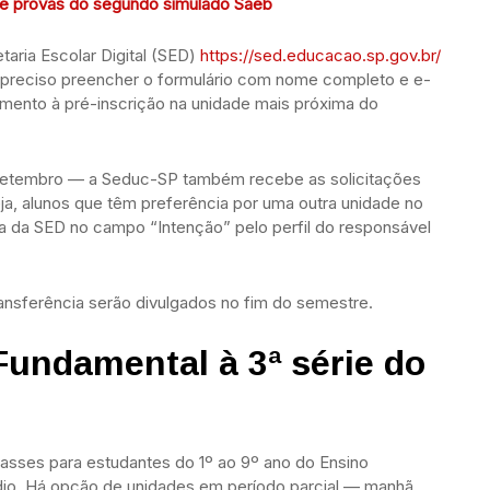
 de provas do segundo simulado Saeb
taria Escolar Digital (SED)
https://sed.educacao.sp.gov.br/
É preciso preencher o formulário com nome completo e e-
imento à pré-inscrição na unidade mais próxima do
setembro — a Seduc-SP também recebe as solicitações
eja, alunos que têm preferência por uma outra unidade no
a da SED no campo “Intenção” pelo perfil do responsável
ransferência serão divulgados no fim do semestre.
Fundamental à 3ª série do
lasses para estudantes do 1º ao 9º ano do Ensino
dio. Há opção de unidades em período parcial — manhã,