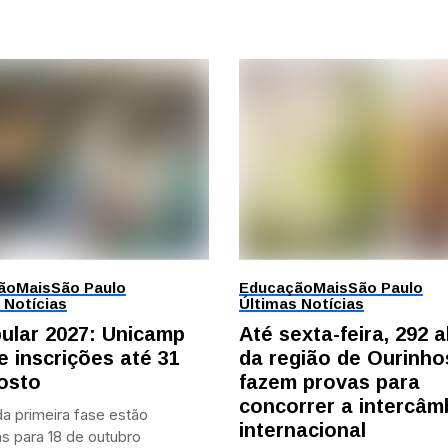
ão
Mais
São Paulo
Educação
Mais
São Paulo
 Notícias
Últimas Notícias
bular 2027: Unicamp
Até sexta-feira, 292 
e inscrições até 31
da região de Ourinho
osto
fazem provas para
concorrer a intercâm
a primeira fase estão
internacional
s para 18 de outubro