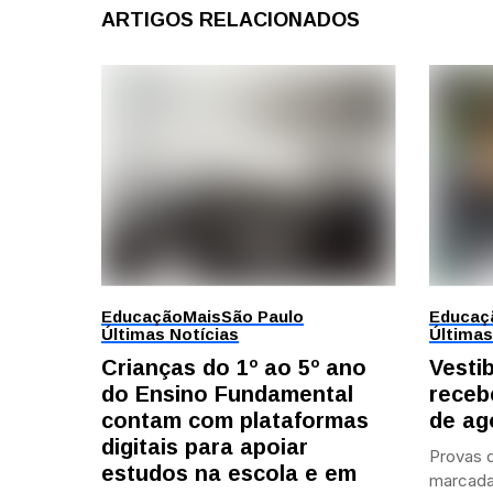
ARTIGOS RELACIONADOS
Educação
Mais
São Paulo
Educaç
Últimas Notícias
Últimas
Crianças do 1º ao 5º ano
Vesti
do Ensino Fundamental
receb
contam com plataformas
de ag
digitais para apoiar
Provas d
estudos na escola e em
marcada