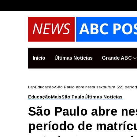
Início
Últimas Notícias
Grande ABC
Lar
Educação
São Paulo abre nesta sexta-feira (22) perí
Educação
Mais
São Paulo
Últimas Notícias
São Paulo abre nes
período de matríc