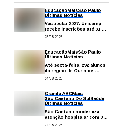
na escola e em casa
Educação
Mais
São Paulo
Últimas Notícias
Vestibular 2027: Unicamp
recebe inscrições até 31 de
agosto
05/08/2026
Educação
Mais
São Paulo
Últimas Notícias
Até sexta-feira, 292 alunos
da região de Ourinhos
fazem provas para
04/08/2026
concorrer a intercâmbio
internacional
Grande ABC
Mais
São Caetano Do Sul
Saúde
Últimas Notícias
São Caetano moderniza
atenção hospitalar com 374
equipamentos de última
04/08/2026
geração