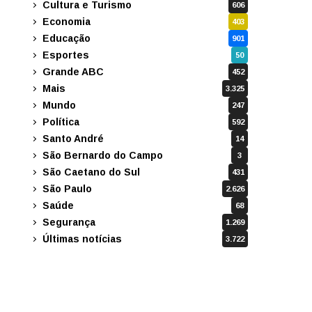
Cultura e Turismo
606
Economia
403
Educação
901
Esportes
50
Grande ABC
452
Mais
3.325
Mundo
247
Política
592
Santo André
14
São Bernardo do Campo
3
São Caetano do Sul
431
São Paulo
2.626
Saúde
68
Segurança
1.269
Últimas notícias
3.722