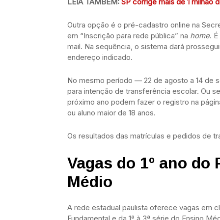
LEIA TAMBÉM:
SP corrige mais de 1 milhão
Outra opção é o pré-cadastro online na Secre
em “Inscrição para rede pública” na
home
. 
mail. Na sequência, o sistema dará prossegu
endereço indicado.
No mesmo período — 22 de agosto a 14 de 
para intenção de transferência escolar. Ou s
próximo ano podem fazer o registro na págin
ou aluno maior de 18 anos.
Os resultados das matrículas e pedidos de t
Vagas do 1º ano do 
Médio
A rede estadual paulista oferece vagas em c
Fundamental e da 1ª à 3ª série do Ensino Mé