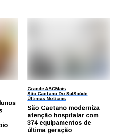
Grande ABC
Mais
São Caetano Do Sul
Saúde
Últimas Notícias
alunos
São Caetano moderniza
s
atenção hospitalar com
374 equipamentos de
bio
última geração