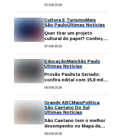
começa neste sábado com
07/08/2026
gastronomia, música e
solidariedade
Cultura E Turismo
Mais
São Paulo
Últimas Notícias
Quer tirar um projeto
cultural do papel? Conheça
os principais editais
07/08/2026
disponíveis em São Paulo
Educação
Mais
São Paulo
Últimas Notícias
Provão Paulista Seriado:
confira edital com 15,8 mil
vagas para ensino superior
06/08/2026
público
Grande ABC
Mais
Política
São Caetano Do Sul
Últimas Notícias
São Caetano tem o melhor
desempenho no Mapa da
Desigualdade da Grande SP
06/08/2026