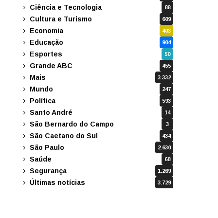
Ciência e Tecnologia
88
Cultura e Turismo
609
Economia
403
Educação
904
Esportes
50
Grande ABC
455
Mais
3.332
Mundo
247
Política
593
Santo André
14
São Bernardo do Campo
3
São Caetano do Sul
434
São Paulo
2.630
Saúde
68
Segurança
1.269
Últimas notícias
3.729