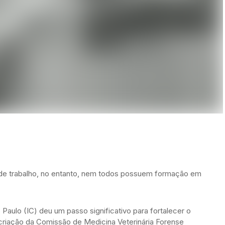
o de trabalho, no entanto, nem todos possuem formação em
o Paulo (IC) deu um passo significativo para fortalecer o
riação da Comissão de Medicina Veterinária Forense