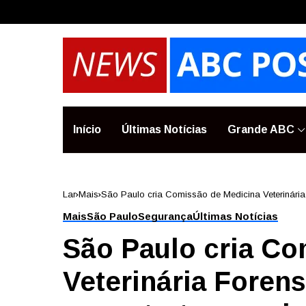
Início
Últimas Notícias
Grande ABC
Lar
Mais
São Paulo cria Comissão de Medicina Veterinári
Mais
São Paulo
Segurança
Últimas Notícias
São Paulo cria Co
Veterinária Foren