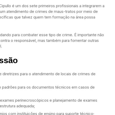
 Cipullo é um dos sete primeiros profissionais a integrarem a
r um atendimento de crimes de maus-tratos por meio de
ecíficas que talvez quem tem formação na área possa
ando para combater esse tipo de crime. É importante não
 contra o responsável, mas também para fomentar outras
l.
issão
 diretrizes para o atendimento de locais de crimes de
de padrões para os documentos técnicos em casos de
 exames perinecroscópicos e planejamento de exames
estrutura adequada;
ênios com instituições de ensino para suporte técnico;