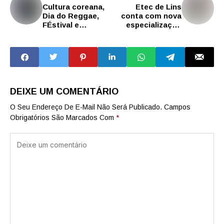
Cultura coreana,
Etec de Lins
Dia do Reggae,
conta com nova
FÉstival e
especialização
Conexão Pará:
técnica em Saúde
veja os destaques
do Trabalhador
culturais de SP
DEIXE UM COMENTÁRIO
O Seu Endereço De E-Mail Não Será Publicado.
Campos
Obrigatórios São Marcados Com
*