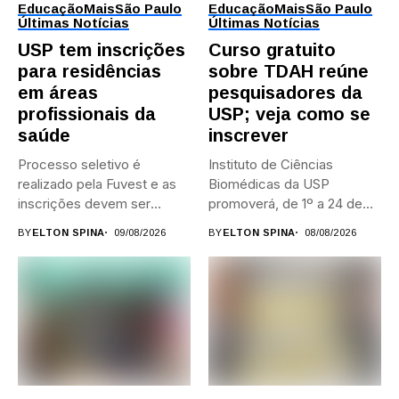
Educação
Mais
São Paulo
Educação
Mais
São Paulo
Últimas Notícias
Últimas Notícias
USP tem inscrições
Curso gratuito
para residências
sobre TDAH reúne
em áreas
pesquisadores da
profissionais da
USP; veja como se
saúde
inscrever
Processo seletivo é
Instituto de Ciências
realizado pela Fuvest e as
Biomédicas da USP
inscrições devem ser
promoverá, de 1º a 24 de...
feitas...
BY
ELTON SPINA
09/08/2026
BY
ELTON SPINA
08/08/2026