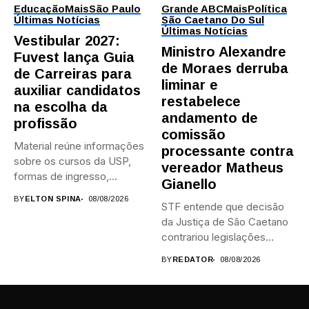
Educação
Mais
São Paulo
Grande ABC
Mais
Política
Últimas Notícias
São Caetano Do Sul
Últimas Notícias
Vestibular 2027:
Ministro Alexandre
Fuvest lança Guia
de Moraes derruba
de Carreiras para
liminar e
auxiliar candidatos
restabelece
na escolha da
andamento de
profissão
comissão
Material reúne informações
processante contra
sobre os cursos da USP,
vereador Matheus
formas de ingresso,
Gianello
campi,...
BY
ELTON SPINA
08/08/2026
STF entende que decisão
da Justiça de São Caetano
contrariou legislações
federais...
BY
REDATOR
08/08/2026