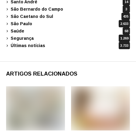
Santo André
14
São Bernardo do Campo
3
São Caetano do Sul
435
São Paulo
2.633
Saúde
68
Segurança
1.269
Últimas notícias
3.733
ARTIGOS RELACIONADOS