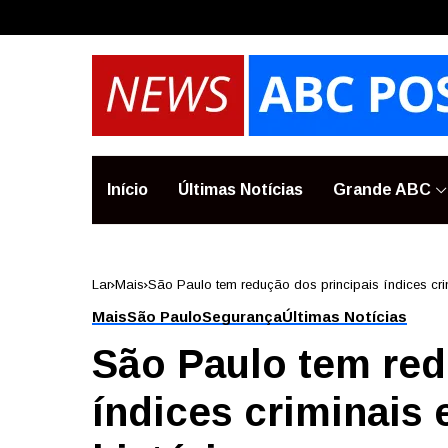
Início
Últimas Notícias
Grande ABC
Lar
Mais
São Paulo tem redução dos principais índices cr
latrocínios
Mais
São Paulo
Segurança
Últimas Notícias
São Paulo tem red
índices criminais