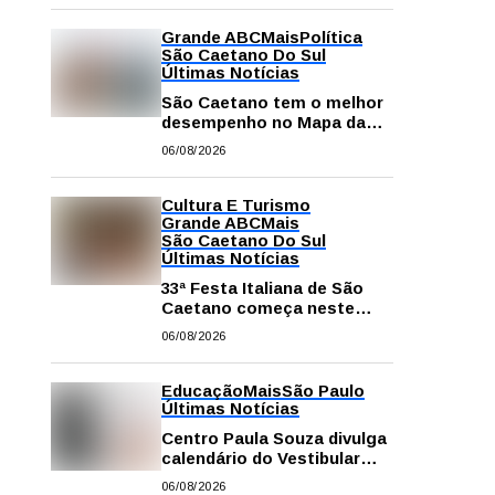
Grande ABC
Mais
Política
São Caetano Do Sul
Últimas Notícias
São Caetano tem o melhor
desempenho no Mapa da
Desigualdade da Grande SP
06/08/2026
Cultura E Turismo
Grande ABC
Mais
São Caetano Do Sul
Últimas Notícias
33ª Festa Italiana de São
Caetano começa neste
sábado com mais barracas
06/08/2026
e novidades em decoração
e atrações
Educação
Mais
São Paulo
Últimas Notícias
Centro Paula Souza divulga
calendário do Vestibular
das Fatecs para o primeiro
06/08/2026