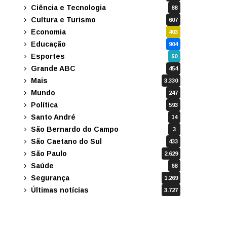
Ciência e Tecnologia
88
Cultura e Turismo
607
Economia
403
Educação
904
Esportes
50
Grande ABC
454
Mais
3.330
Mundo
247
Política
593
Santo André
14
São Bernardo do Campo
3
São Caetano do Sul
433
São Paulo
2.629
Saúde
68
Segurança
1.269
Últimas notícias
3.727