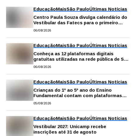
Educação
Mais
São Paulo
Últimas Notícias
Centro Paula Souza divulga calendário do
Vestibular das Fatecs para o primeiro
semestre de 2027
06/08/2026
Educação
Mais
São Paulo
Últimas Notícias
Conheça as 12 plataformas digitais
gratuitas utilizadas na rede pública de SP
para reforçar a aprendizagem
06/08/2026
Educação
Mais
São Paulo
Últimas Notícias
Crianças do 1º ao 5º ano do Ensino
Fundamental contam com plataformas
digitais para apoiar estudos na escola e
05/08/2026
em casa
Educação
Mais
São Paulo
Últimas Notícias
Vestibular 2027: Unicamp recebe
inscrições até 31 de agosto