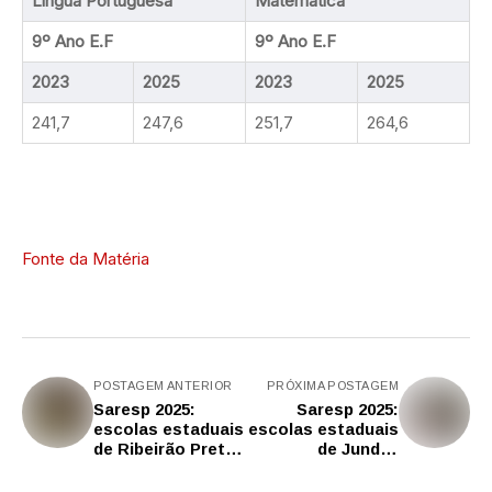
Língua Portuguesa
Matemática
9º Ano E.F
9º Ano E.F
2023
2025
2023
2025
241,7
247,6
251,7
264,6
Fonte da Matéria
POSTAGEM ANTERIOR
PRÓXIMA POSTAGEM
Saresp 2025:
Saresp 2025:
escolas estaduais
escolas estaduais
de Ribeirão Preto
de Jundiaí
avançam em
avançam em
matemática e
matemática e