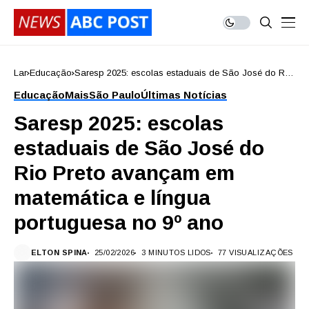
Lar
Educação
Saresp 2025: escolas estaduais de São José do Rio
Preto avançam em matemática e língua portuguesa
Educação
Mais
São Paulo
Últimas Notícias
no 9º ano
Saresp 2025: escolas
estaduais de São José do
Rio Preto avançam em
matemática e língua
portuguesa no 9º ano
ELTON SPINA
25/02/2026
3 MINUTOS LIDOS
77 VISUALIZAÇÕES