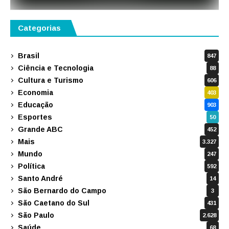
Categorias
Brasil
847
Ciência e Tecnologia
88
Cultura e Turismo
606
Economia
403
Educação
903
Esportes
50
Grande ABC
452
Mais
3.327
Mundo
247
Política
592
Santo André
14
São Bernardo do Campo
3
São Caetano do Sul
431
São Paulo
2.628
Saúde
68