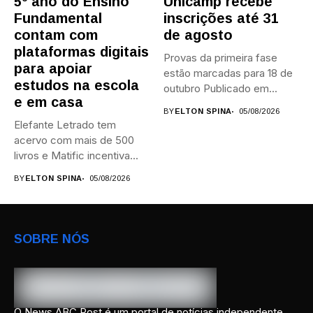
5º ano do Ensino
Unicamp recebe
Fundamental
inscrições até 31
contam com
de agosto
plataformas digitais
Provas da primeira fase
para apoiar
estão marcadas para 18 de
estudos na escola
outubro Publicado em...
e em casa
BY
ELTON SPINA
05/08/2026
Elefante Letrado tem
acervo com mais de 500
livros e Matific incentiva...
BY
ELTON SPINA
05/08/2026
SOBRE NÓS
O News ABC Post é um portal de notícias independente,