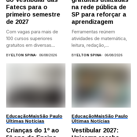
Fatecs para o
na rede pública de
primeiro semestre
SP para reforçar a
de 2027
aprendizagem
Com vagas para mais de
Ferramentas reúnem
100 cursos superiores
atividades de matemática,
gratuitos em diversas
leitura, redação,
áreas,...
programação, idiomas e
BY
ELTON SPINA
06/08/2026
BY
ELTON SPINA
06/08/2026
preparação para...
Educação
Mais
São Paulo
Educação
Mais
São Paulo
Últimas Notícias
Últimas Notícias
Crianças do 1º ao
Vestibular 2027: