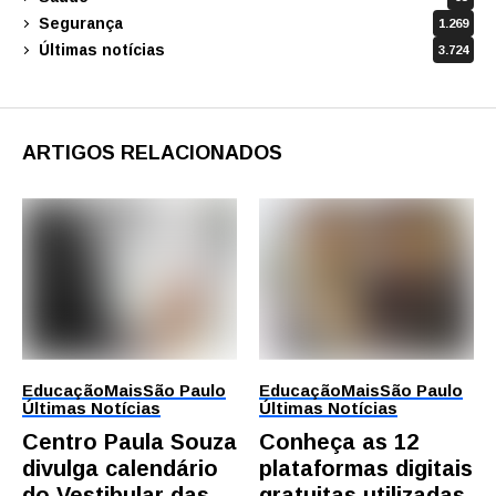
Segurança
1.269
Últimas notícias
3.724
ARTIGOS RELACIONADOS
Educação
Mais
São Paulo
Educação
Mais
São Paulo
Últimas Notícias
Últimas Notícias
Centro Paula Souza
Conheça as 12
divulga calendário
plataformas digitais
do Vestibular das
gratuitas utilizadas