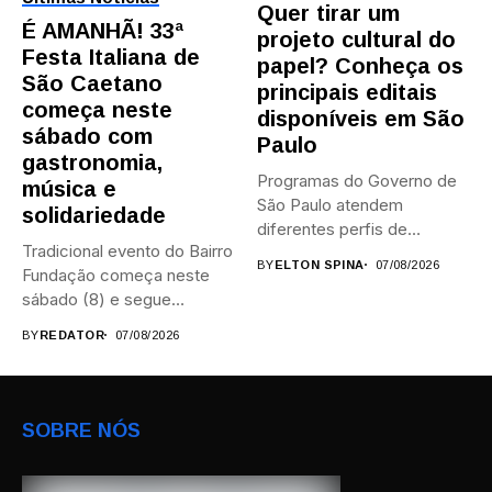
Quer tirar um
É AMANHÃ! 33ª
projeto cultural do
Festa Italiana de
papel? Conheça os
São Caetano
principais editais
começa neste
disponíveis em São
sábado com
Paulo
gastronomia,
Programas do Governo de
música e
São Paulo atendem
solidariedade
diferentes perfis de
Tradicional evento do Bairro
artistas, produtores,...
BY
ELTON SPINA
07/08/2026
Fundação começa neste
sábado (8) e segue
durante...
BY
REDATOR
07/08/2026
SOBRE NÓS