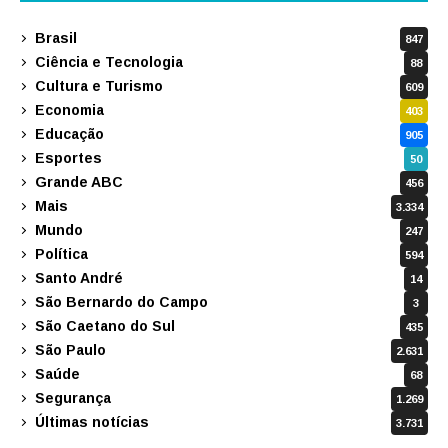
Brasil
847
Ciência e Tecnologia
88
Cultura e Turismo
609
Economia
403
Educação
905
Esportes
50
Grande ABC
456
Mais
3.334
Mundo
247
Política
594
Santo André
14
São Bernardo do Campo
3
São Caetano do Sul
435
São Paulo
2.631
Saúde
68
Segurança
1.269
Últimas notícias
3.731