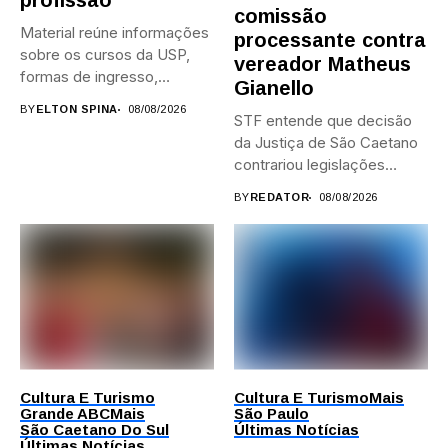
profissão
comissão
Material reúne informações
processante contra
sobre os cursos da USP,
vereador Matheus
formas de ingresso,
Gianello
campi,...
BY
ELTON SPINA
08/08/2026
STF entende que decisão
da Justiça de São Caetano
contrariou legislações
federais...
BY
REDATOR
08/08/2026
Cultura E Turismo
Cultura E Turismo
Mais
Grande ABC
Mais
São Paulo
São Caetano Do Sul
Últimas Notícias
Últimas Notícias