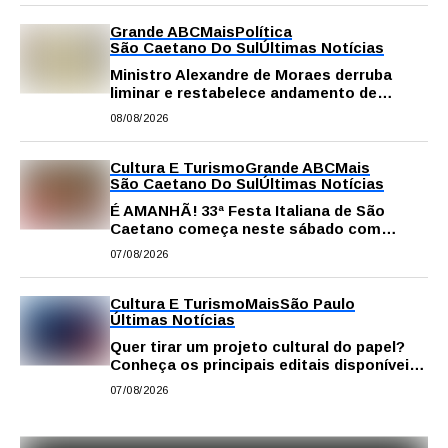
Grande ABC
Mais
Política
São Caetano Do Sul
Últimas Notícias
Ministro Alexandre de Moraes derruba
liminar e restabelece andamento de
comissão processante contra vereador
08/08/2026
Matheus Gianello
Cultura E Turismo
Grande ABC
Mais
São Caetano Do Sul
Últimas Notícias
É AMANHÃ! 33ª Festa Italiana de São
Caetano começa neste sábado com
gastronomia, música e solidariedade
07/08/2026
Cultura E Turismo
Mais
São Paulo
Últimas Notícias
Quer tirar um projeto cultural do papel?
Conheça os principais editais disponíveis
em São Paulo
07/08/2026