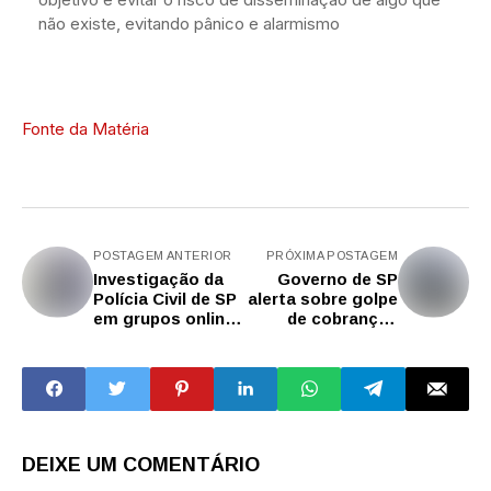
não existe, evitando pânico e alarmismo
Fonte da Matéria
POSTAGEM ANTERIOR
PRÓXIMA POSTAGEM
Investigação da
Governo de SP
Polícia Civil de SP
alerta sobre golpe
em grupos online
de cobranças
impede plano de
falsas contra
ataque na Av.
familiares de
Paulista
presos
DEIXE UM COMENTÁRIO