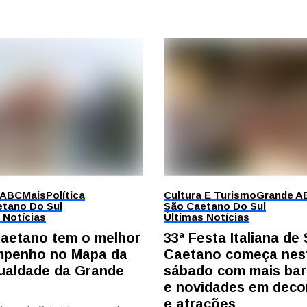
 ABC
Mais
Política
Cultura E Turismo
Grande A
tano Do Sul
São Caetano Do Sul
 Notícias
Últimas Notícias
aetano tem o melhor
33ª Festa Italiana de
penho no Mapa da
Caetano começa nes
ualdade da Grande
sábado com mais bar
e novidades em deco
e atrações