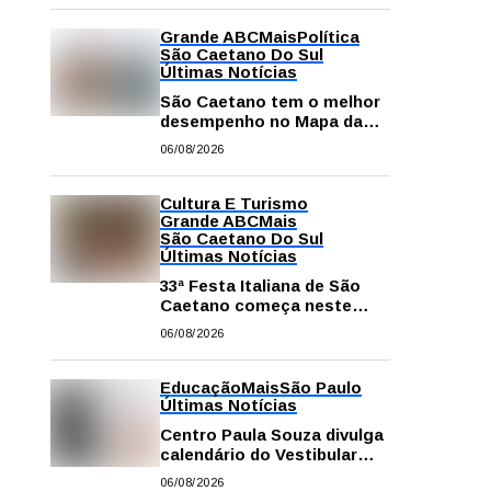
Grande ABC
Mais
Política
São Caetano Do Sul
Últimas Notícias
São Caetano tem o melhor
desempenho no Mapa da
Desigualdade da Grande SP
06/08/2026
Cultura E Turismo
Grande ABC
Mais
São Caetano Do Sul
Últimas Notícias
33ª Festa Italiana de São
Caetano começa neste
sábado com mais barracas
06/08/2026
e novidades em decoração
e atrações
Educação
Mais
São Paulo
Últimas Notícias
Centro Paula Souza divulga
calendário do Vestibular
das Fatecs para o primeiro
06/08/2026