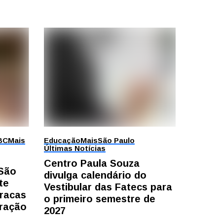
BC
Mais
Educação
Mais
São Paulo
Últimas Notícias
Centro Paula Souza
 São
divulga calendário do
te
Vestibular das Fatecs para
racas
o primeiro semestre de
ração
2027