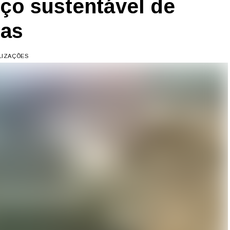
nço sustentável de
tas
ALIZAÇÕES