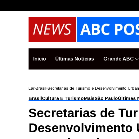
Início
Últimas Notícias
Grande ABC
Lar
Brasil
Secretarias de Turismo e Desenvolvimento Urbano
Brasil
Cultura E Turismo
Mais
São Paulo
Últimas 
Secretarias de Tu
Desenvolvimento 