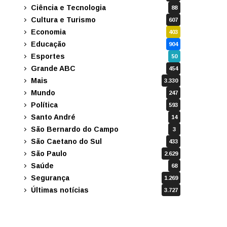
Ciência e Tecnologia
88
Cultura e Turismo
607
Economia
403
Educação
904
Esportes
50
Grande ABC
454
Mais
3.330
Mundo
247
Política
593
Santo André
14
São Bernardo do Campo
3
São Caetano do Sul
433
São Paulo
2.629
Saúde
68
Segurança
1.269
Últimas notícias
3.727