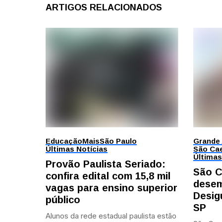
ARTIGOS RELACIONADOS
Educação
Mais
São Paulo
Grande
Últimas Notícias
São Cae
Últimas
Provão Paulista Seriado:
São C
confira edital com 15,8 mil
desem
vagas para ensino superior
Desig
público
SP
Alunos da rede estadual paulista estão