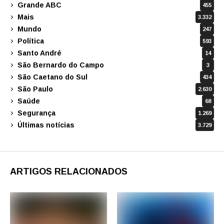
Grande ABC
455
Mais
3.332
Mundo
247
Política
593
Santo André
14
São Bernardo do Campo
3
São Caetano do Sul
434
São Paulo
2.630
Saúde
68
Segurança
1.269
Últimas notícias
3.729
ARTIGOS RELACIONADOS