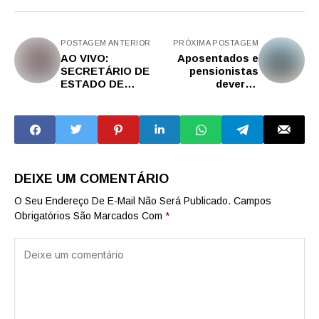
POSTAGEM ANTERIOR
PRÓXIMA POSTAGEM
AO VIVO:
Aposentados e
SECRETÁRIO DE
pensionistas
ESTADO DE
deverão
TRUMP, RUBIO
terantecipado o
FAZ NOVOS
13º
ANÚNCIOS SOBRE
A USAID E
ENFRENTA CHINA
DEIXE UM COMENTÁRIO
O Seu Endereço De E-Mail Não Será Publicado.
Campos
Obrigatórios São Marcados Com
*