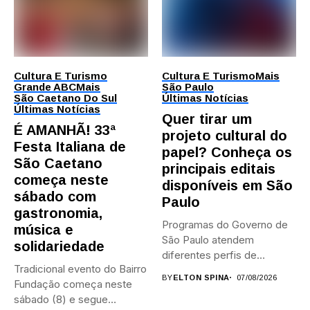
Cultura E Turismo
Cultura E Turismo
Mais
Grande ABC
Mais
São Paulo
São Caetano Do Sul
Últimas Notícias
Últimas Notícias
Quer tirar um
É AMANHÃ! 33ª
projeto cultural do
Festa Italiana de
papel? Conheça os
São Caetano
principais editais
começa neste
disponíveis em São
sábado com
Paulo
gastronomia,
Programas do Governo de
música e
São Paulo atendem
solidariedade
diferentes perfis de
Tradicional evento do Bairro
artistas, produtores,...
BY
ELTON SPINA
07/08/2026
Fundação começa neste
sábado (8) e segue