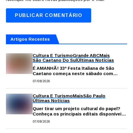
Artigos Recentes
Cultura E Turismo
Grande ABC
Mais
São Caetano Do Sul
Últimas Notícias
É AMANHÃ! 33ª Festa Italiana de São
Caetano começa neste sábado com
gastronomia, música e solidariedade
07/08/2026
Cultura E Turismo
Mais
São Paulo
Últimas Notícias
Quer tirar um projeto cultural do papel?
Conheça os principais editais disponíveis
em São Paulo
07/08/2026