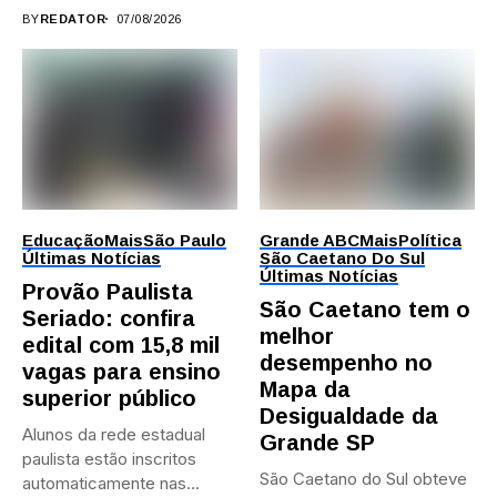
durante...
BY
REDATOR
07/08/2026
Educação
Mais
São Paulo
Grande ABC
Mais
Política
Últimas Notícias
São Caetano Do Sul
Últimas Notícias
Provão Paulista
São Caetano tem o
Seriado: confira
melhor
edital com 15,8 mil
desempenho no
vagas para ensino
Mapa da
superior público
Desigualdade da
Alunos da rede estadual
Grande SP
paulista estão inscritos
São Caetano do Sul obteve
automaticamente nas