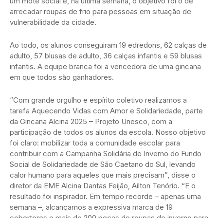
um mote social e, na última semana, o objetivo foi o de
arrecadar roupas de frio para pessoas em situação de
vulnerabilidade da cidade.
Ao todo, os alunos conseguiram 19 edredons, 62 calças de
adulto, 57 blusas de adulto, 36 calças infantis e 59 blusas
infantis. A equipe branca foi a vencedora de uma gincana
em que todos são ganhadores.
“Com grande orgulho e espírito coletivo realizamos a
tarefa Aquecendo Vidas com Amor e Solidariedade, parte
da Gincana Alcina 2025 – Projeto Unesco, com a
participação de todos os alunos da escola. Nosso objetivo
foi claro: mobilizar toda a comunidade escolar para
contribuir com a Campanha Solidária de Inverno do Fundo
Social de Solidariedade de São Caetano do Sul, levando
calor humano para aqueles que mais precisam”, disse o
diretor da EME Alcina Dantas Feijão, Ailton Tenório. “E o
resultado foi inspirador. Em tempo recorde – apenas uma
semana –, alcançamos a expressiva marca de 19
cobertores e mais de 200 peças de roupas de inverno para