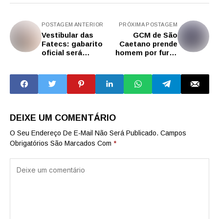
POSTAGEM ANTERIOR
PRÓXIMA POSTAGEM
Vestibular das
GCM de São
Fatecs: gabarito
Caetano prende
oficial será
homem por furto
divulgado nesta
no Centro da
quarta-feira (2)
cidade
DEIXE UM COMENTÁRIO
O Seu Endereço De E-Mail Não Será Publicado.
Campos
Obrigatórios São Marcados Com
*