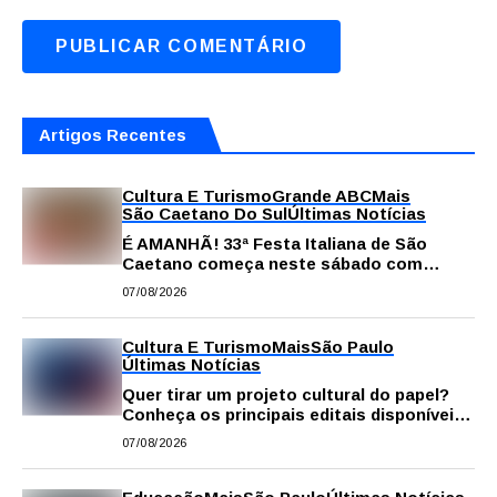
Artigos Recentes
Cultura E Turismo
Grande ABC
Mais
São Caetano Do Sul
Últimas Notícias
É AMANHÃ! 33ª Festa Italiana de São
Caetano começa neste sábado com
gastronomia, música e solidariedade
07/08/2026
Cultura E Turismo
Mais
São Paulo
Últimas Notícias
Quer tirar um projeto cultural do papel?
Conheça os principais editais disponíveis
em São Paulo
07/08/2026