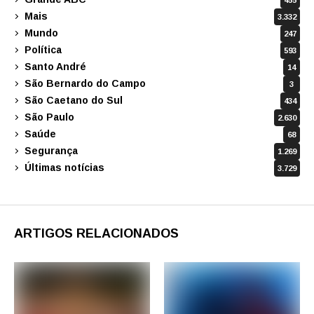
Mais
3.332
Mundo
247
Política
593
Santo André
14
São Bernardo do Campo
3
São Caetano do Sul
434
São Paulo
2.630
Saúde
68
Segurança
1.269
Últimas notícias
3.729
ARTIGOS RELACIONADOS