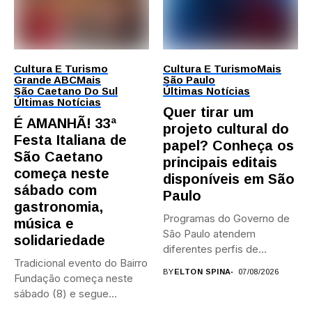
Cultura E Turismo
Cultura E Turismo
Mais
Grande ABC
Mais
São Paulo
São Caetano Do Sul
Últimas Notícias
Últimas Notícias
Quer tirar um
É AMANHÃ! 33ª
projeto cultural do
Festa Italiana de
papel? Conheça os
São Caetano
principais editais
começa neste
disponíveis em São
sábado com
Paulo
gastronomia,
Programas do Governo de
música e
São Paulo atendem
solidariedade
diferentes perfis de
Tradicional evento do Bairro
artistas, produtores,...
BY
ELTON SPINA
07/08/2026
Fundação começa neste
sábado (8) e segue
durante...