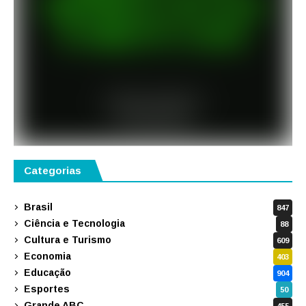
Categorias
Brasil
847
Ciência e Tecnologia
88
Cultura e Turismo
609
Economia
403
Educação
904
Esportes
50
Grande ABC
455