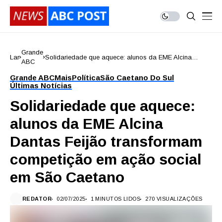
Grande
Lar
Solidariedade que aquece: alunos da EME Alcina
ABC
Dantas Feijão transformam competição em ação social
em São Caetano
Grande ABC
Mais
Política
São Caetano Do Sul
Últimas Notícias
Solidariedade que aquece:
alunos da EME Alcina
Dantas Feijão transformam
competição em ação social
em São Caetano
REDATOR
02/07/2025
1 MINUTOS LIDOS
270 VISUALIZAÇÕES