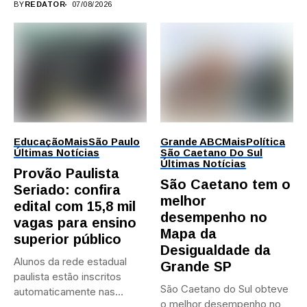
BY
REDATOR
07/08/2026
Educação
Mais
São Paulo
Grande ABC
Mais
Política
Últimas Notícias
São Caetano Do Sul
Últimas Notícias
Provão Paulista
São Caetano tem o
Seriado: confira
melhor
edital com 15,8 mil
desempenho no
vagas para ensino
Mapa da
superior público
Desigualdade da
Alunos da rede estadual
Grande SP
paulista estão inscritos
São Caetano do Sul obteve
automaticamente nas
o melhor desempenho no
provas; Candidatos da...