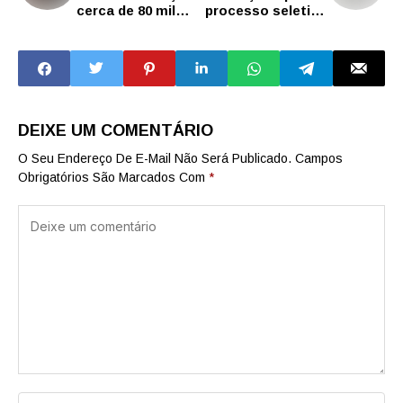
cerca de 80 mil
processo seletivo
pessoas no
encerram no dia
interior em 5
19
meses
DEIXE UM COMENTÁRIO
O Seu Endereço De E-Mail Não Será Publicado.
Campos
Obrigatórios São Marcados Com
*