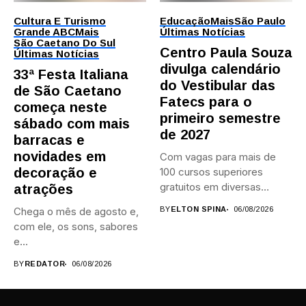
Cultura E Turismo
Educação
Mais
São Paulo
Grande ABC
Mais
Últimas Notícias
São Caetano Do Sul
Centro Paula Souza
Últimas Notícias
divulga calendário
33ª Festa Italiana
do Vestibular das
de São Caetano
Fatecs para o
começa neste
primeiro semestre
sábado com mais
de 2027
barracas e
novidades em
Com vagas para mais de
decoração e
100 cursos superiores
gratuitos em diversas
atrações
áreas,...
Chega o mês de agosto e,
BY
ELTON SPINA
06/08/2026
com ele, os sons, sabores
e...
BY
REDATOR
06/08/2026