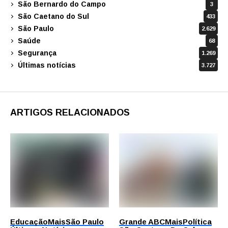
São Bernardo do Campo
3
São Caetano do Sul
433
São Paulo
2.629
Saúde
68
Segurança
1.269
Últimas notícias
3.727
ARTIGOS RELACIONADOS
Educação
Mais
São Paulo
Grande ABC
Mais
Política