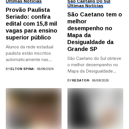
Últimas Notícias
São Caetano Do Sul
Últimas Notícias
Provão Paulista
São Caetano tem o
Seriado: confira
melhor
edital com 15,8 mil
desempenho no
vagas para ensino
Mapa da
superior público
Desigualdade da
Alunos da rede estadual
Grande SP
paulista estão inscritos
São Caetano do Sul obteve
automaticamente nas
o melhor desempenho no
provas; Candidatos da...
BY
ELTON SPINA
06/08/2026
Mapa da Desigualdade...
BY
REDATOR
06/08/2026