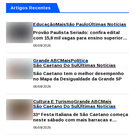
Artigos Recentes
Educação
Mais
São Paulo
Últimas Notícias
Provão Paulista Seriado: confira edital
com 15,8 mil vagas para ensino superior
público
06/08/2026
Grande ABC
Mais
Política
São Caetano Do Sul
Últimas Notícias
São Caetano tem o melhor desempenho
no Mapa da Desigualdade da Grande SP
06/08/2026
Cultura E Turismo
Grande ABC
Mais
São Caetano Do Sul
Últimas Notícias
33ª Festa Italiana de São Caetano começa
neste sábado com mais barracas e
novidades em decoração e atrações
06/08/2026