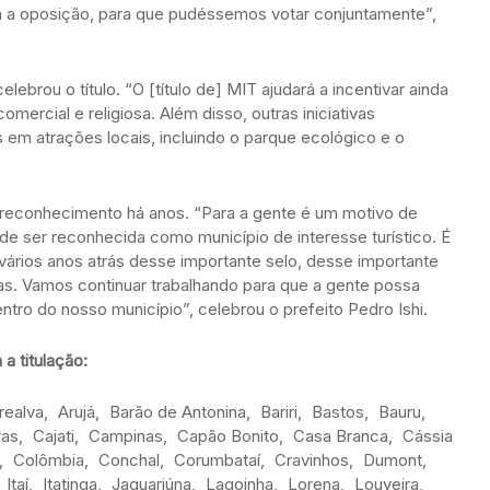
om a oposição, para que pudéssemos votar conjuntamente”,
lebrou o título. “O [título de] MIT ajudará a incentivar ainda
omercial e religiosa. Além disso, outras iniciativas
 em atrações locais, incluindo o parque ecológico e o
o reconhecimento há anos. “Para a gente é um motivo de
de ser reconhecida como município de interesse turístico. É
ários anos atrás desse importante selo, desse importante
s. Vamos continuar trabalhando para que a gente possa
entro do nosso município”, celebrou o prefeito Pedro Ishi.
a titulação:
alva, Arujá, Barão de Antonina, Bariri, Bastos, Bauru,
as, Cajati, Campinas, Capão Bonito, Casa Branca, Cássia
na, Colômbia, Conchal, Corumbataí, Cravinhos, Dumont,
, Itaí, Itatinga, Jaguariúna, Lagoinha, Lorena, Louveira,