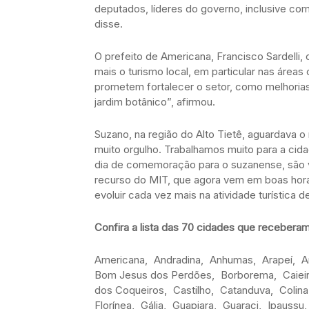
deputados, líderes do governo, inclusive c
disse.
O prefeito de Americana, Francisco Sardelli, ce
mais o turismo local, em particular nas áreas c
prometem fortalecer o setor, como melhorias
jardim botânico”, afirmou.
Suzano, na região do Alto Tietê, aguardava 
muito orgulho. Trabalhamos muito para a cida
dia de comemoração para o suzanense, são v
recurso do MIT, que agora vem em boas hora
evoluir cada vez mais na atividade turística d
Confira a lista das 70 cidades que receberam 
Americana, Andradina, Anhumas, Arapeí, Are
Bom Jesus dos Perdões, Borborema, Caieir
dos Coqueiros, Castilho, Catanduva, Coli
Florínea, Gália, Guapiara, Guaraci, Ipaussu