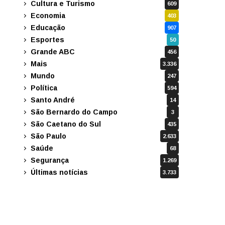
Cultura e Turismo
609
Economia
403
Educação
907
Esportes
50
Grande ABC
456
Mais
3.336
Mundo
247
Política
594
Santo André
14
São Bernardo do Campo
3
São Caetano do Sul
435
São Paulo
2.633
Saúde
68
Segurança
1.269
Últimas notícias
3.733