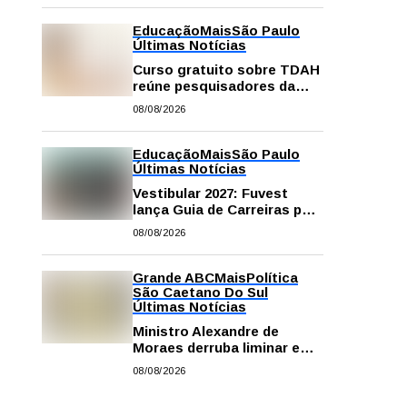
Educação
Mais
São Paulo
Últimas Notícias
Curso gratuito sobre TDAH
reúne pesquisadores da
USP; veja como se
08/08/2026
inscrever
Educação
Mais
São Paulo
Últimas Notícias
Vestibular 2027: Fuvest
lança Guia de Carreiras para
auxiliar candidatos na
08/08/2026
escolha da profissão
Grande ABC
Mais
Política
São Caetano Do Sul
Últimas Notícias
Ministro Alexandre de
Moraes derruba liminar e
restabelece andamento de
08/08/2026
comissão processante
contra vereador Matheus