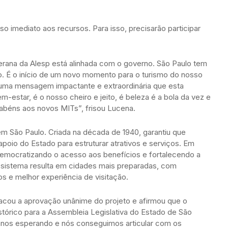
o imediato aos recursos. Para isso, precisarão participar
erana da Alesp está alinhada com o governo. São Paulo tem
o. É o início de um novo momento para o turismo do nosso
a mensagem impactante e extraordinária que esta
-estar, é o nosso cheiro e jeito, é beleza é a bola da vez e
abéns aos novos MITs”, frisou Lucena.
a em São Paulo. Criada na década de 1940, garantiu que
oio do Estado para estruturar atrativos e serviços. Em
democratizando o acesso aos benefícios e fortalecendo a
ossistema resulta em cidades mais preparadas, com
dos e melhor experiência de visitação.
acou a aprovação unânime do projeto e afirmou que o
stórico para a Assembleia Legislativa do Estado de São
 anos esperando e nós conseguimos articular com os