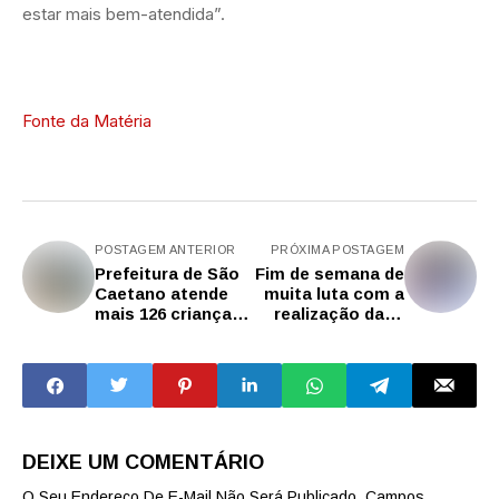
estar mais bem-atendida”.
Fonte da Matéria
POSTAGEM ANTERIOR
PRÓXIMA POSTAGEM
Prefeitura de São
Fim de semana de
Caetano atende
muita luta com a
mais 126 crianças
realização da 9ª
em ação especial
Copa São
de Neuropediatria
Caetano de
no CTNEN
Muaythai no CTE
Mario Chekin
DEIXE UM COMENTÁRIO
O Seu Endereço De E-Mail Não Será Publicado.
Campos