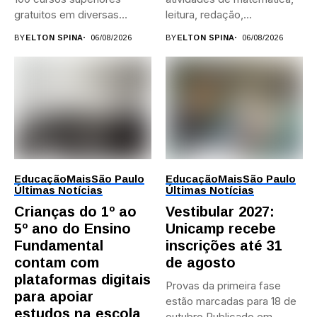
gratuitos em diversas
leitura, redação,
áreas,...
programação, idiomas e
BY
ELTON SPINA
06/08/2026
BY
ELTON SPINA
06/08/2026
preparação para...
Educação
Mais
São Paulo
Educação
Mais
São Paulo
Últimas Notícias
Últimas Notícias
Crianças do 1º ao
Vestibular 2027:
5º ano do Ensino
Unicamp recebe
Fundamental
inscrições até 31
contam com
de agosto
plataformas digitais
Provas da primeira fase
para apoiar
estão marcadas para 18 de
estudos na escola
outubro Publicado em...