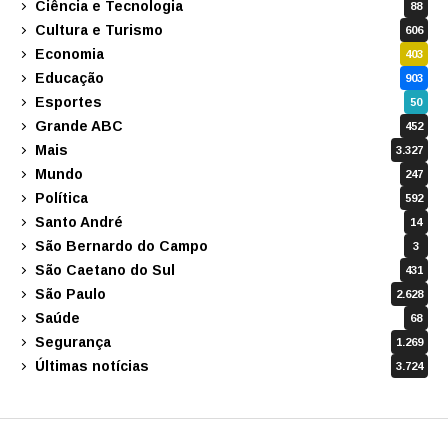
Ciência e Tecnologia
88
Cultura e Turismo
606
Economia
403
Educação
903
Esportes
50
Grande ABC
452
Mais
3.327
Mundo
247
Política
592
Santo André
14
São Bernardo do Campo
3
São Caetano do Sul
431
São Paulo
2.628
Saúde
68
Segurança
1.269
Últimas notícias
3.724