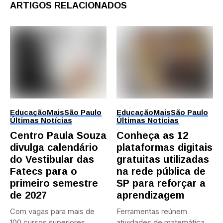
ARTIGOS RELACIONADOS
Educação
Mais
São Paulo
Educação
Mais
São Paulo
Últimas Notícias
Últimas Notícias
Centro Paula Souza
Conheça as 12
divulga calendário
plataformas digitais
do Vestibular das
gratuitas utilizadas
Fatecs para o
na rede pública de
primeiro semestre
SP para reforçar a
de 2027
aprendizagem
Com vagas para mais de
Ferramentas reúnem
100 cursos superiores
atividades de matemática,