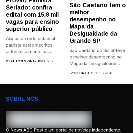
Provão Paulista
São Caetano tem o
Seriado: confira
melhor
edital com 15,8 mil
desempenho no
vagas para ensino
Mapa da
superior público
Desigualdade da
Alunos da rede estadual
Grande SP
paulista estão inscritos
São Caetano do Sul obteve
automaticamente nas
o melhor desempenho no
provas; Candidatos da...
BY
ELTON SPINA
06/08/2026
Mapa da Desigualdade...
BY
REDATOR
06/08/2026
SOBRE NÓS
O News ABC Post é um portal de notícias independente,