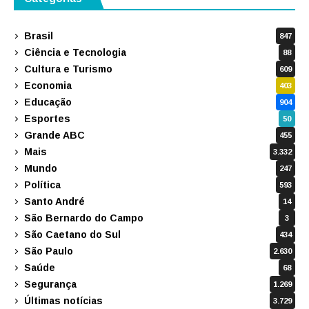
Brasil
847
Ciência e Tecnologia
88
Cultura e Turismo
609
Economia
403
Educação
904
Esportes
50
Grande ABC
455
Mais
3.332
Mundo
247
Política
593
Santo André
14
São Bernardo do Campo
3
São Caetano do Sul
434
São Paulo
2.630
Saúde
68
Segurança
1.269
Últimas notícias
3.729