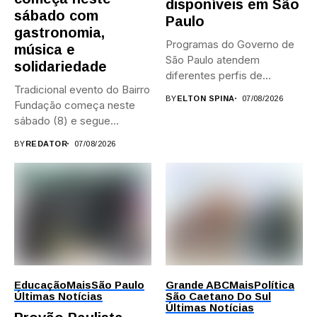
disponíveis em São
sábado com
Paulo
gastronomia,
Programas do Governo de
música e
São Paulo atendem
solidariedade
diferentes perfis de
Tradicional evento do Bairro
artistas, produtores,...
BY
ELTON SPINA
07/08/2026
Fundação começa neste
sábado (8) e segue
durante...
BY
REDATOR
07/08/2026
Educação
Mais
São Paulo
Grande ABC
Mais
Política
Últimas Notícias
São Caetano Do Sul
Últimas Notícias