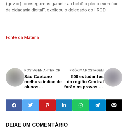
(gov.br), conseguimos garantir ao bebê o pleno exercício
da cidadania digital”, explicou o delegado do IIRGD.
Fonte da Matéria
POSTAGEM ANTERIOR
PRÓXIMA POSTAGEM
São Caetano
500 estudantes
melhora índice de
da região Central
alunos
farão as provas de
alfabetizados em
seleção do
indicador do
intercâmbio
Ministério da
Prontos pro
Educação e
Mundo
supera médias
nacional e
estadual
DEIXE UM COMENTÁRIO