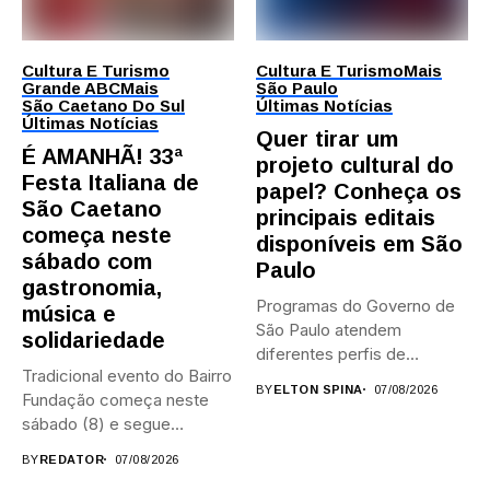
Cultura E Turismo
Cultura E Turismo
Mais
Grande ABC
Mais
São Paulo
São Caetano Do Sul
Últimas Notícias
Últimas Notícias
Quer tirar um
É AMANHÃ! 33ª
projeto cultural do
Festa Italiana de
papel? Conheça os
São Caetano
principais editais
começa neste
disponíveis em São
sábado com
Paulo
gastronomia,
Programas do Governo de
música e
São Paulo atendem
solidariedade
diferentes perfis de
Tradicional evento do Bairro
artistas, produtores,...
BY
ELTON SPINA
07/08/2026
Fundação começa neste
sábado (8) e segue
durante...
BY
REDATOR
07/08/2026