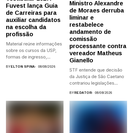
Ministro Alexandre
Fuvest lança Guia
de Moraes derruba
de Carreiras para
liminar e
auxiliar candidatos
restabelece
na escolha da
andamento de
profissão
comissão
Material reúne informações
processante contra
sobre os cursos da USP,
vereador Matheus
formas de ingresso,
Gianello
campi,...
BY
ELTON SPINA
08/08/2026
STF entende que decisão
da Justiça de São Caetano
contrariou legislações
federais...
BY
REDATOR
08/08/2026