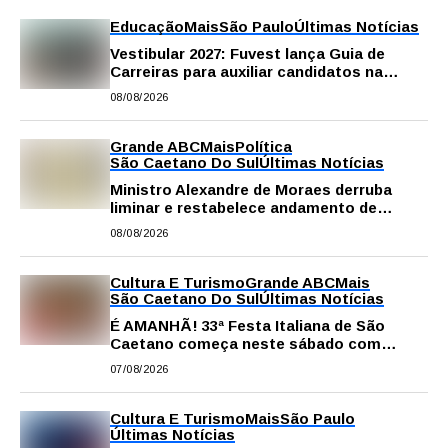
Educação
Mais
São Paulo
Últimas Notícias
Vestibular 2027: Fuvest lança Guia de
Carreiras para auxiliar candidatos na
escolha da profissão
08/08/2026
Grande ABC
Mais
Política
São Caetano Do Sul
Últimas Notícias
Ministro Alexandre de Moraes derruba
liminar e restabelece andamento de
comissão processante contra vereador
08/08/2026
Matheus Gianello
Cultura E Turismo
Grande ABC
Mais
São Caetano Do Sul
Últimas Notícias
É AMANHÃ! 33ª Festa Italiana de São
Caetano começa neste sábado com
gastronomia, música e solidariedade
07/08/2026
Cultura E Turismo
Mais
São Paulo
Últimas Notícias