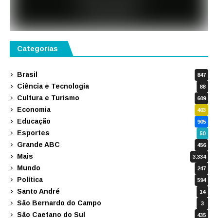
Categorias
Brasil
847
Ciência e Tecnologia
88
Cultura e Turismo
609
Economia
403
Educação
905
Esportes
50
Grande ABC
456
Mais
3.334
Mundo
247
Política
594
Santo André
14
São Bernardo do Campo
3
São Caetano do Sul
435