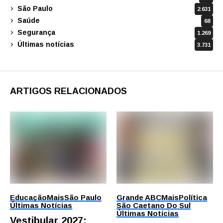
São Paulo
2.631
Saúde
68
Segurança
1.269
Últimas notícias
3.731
ARTIGOS RELACIONADOS
Educação
Mais
São Paulo
Grande ABC
Mais
Política
Últimas Notícias
São Caetano Do Sul
Últimas Notícias
Vestibular 2027: