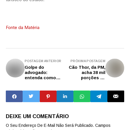
Fonte da Matéria
POSTAGEM ANTERIOR
PRÓXIMA POSTAGEM
Golpe do
Cão Thor, da PM,
advogado:
acha 38 mil
entenda como
porções de
agia a quadrilha
drogas em
presa em São
apartamento de
Paulo
Carapicuíba
DEIXE UM COMENTÁRIO
O Seu Endereço De E-Mail Não Será Publicado.
Campos