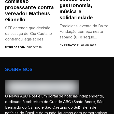
comissão
gastronomia,
processante contra
música e
vereador Matheus
solidariedade
Gianello
Tradicional evento do Bairro
STF entende que decisão
Fundação começa neste
da Justiça de São Caetano
sábado (8) e segue
contrariou legislações
durante...
federais...
BY
REDATOR
07/08/2026
BY
REDATOR
08/08/2026
SOBRE NÓS
O News ABC Post é um portal de notícias independente,
dedicado à cobertura do Grande ABC (Santo André, São
Bernardo do Campo e São Caetano do Sul), além de
notícias do Brasil e do mundo.Atuamos com compromisso