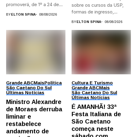
promoverá, de 1º a 24 de...
sobre os cursos da USP,
formas de ingresso,
BY
ELTON SPINA
08/08/2026
campi,...
BY
ELTON SPINA
08/08/2026
Grande ABC
Mais
Política
Cultura E Turismo
São Caetano Do Sul
Grande ABC
Mais
Últimas Notícias
São Caetano Do Sul
Últimas Notícias
Ministro Alexandre
É AMANHÃ! 33ª
de Moraes derruba
Festa Italiana de
liminar e
São Caetano
restabelece
começa neste
andamento de
sábado com