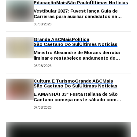
Educação
Mais
São Paulo
Últimas Notícias
Vestibular 2027: Fuvest lança Guia de
Carreiras para auxiliar candidatos na
escolha da profissão
08/08/2026
Grande ABC
Mais
Política
São Caetano Do Sul
Últimas Notícias
Ministro Alexandre de Moraes derruba
liminar e restabelece andamento de
comissão processante contra vereador
08/08/2026
Matheus Gianello
Cultura E Turismo
Grande ABC
Mais
São Caetano Do Sul
Últimas Notícias
É AMANHÃ! 33ª Festa Italiana de São
Caetano começa neste sábado com
gastronomia, música e solidariedade
07/08/2026