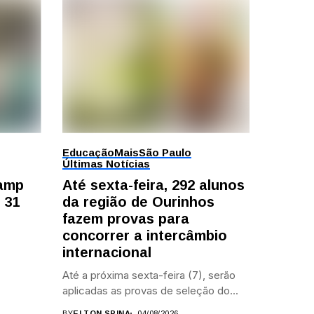
Educação
Mais
São Paulo
Últimas Notícias
camp
Até sexta-feira, 292 alunos
 31
da região de Ourinhos
fazem provas para
concorrer a intercâmbio
internacional
Até a próxima sexta-feira (7), serão
aplicadas as provas de seleção do...
BY
ELTON SPINA
04/08/2026