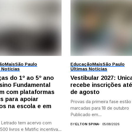
ão
Mais
São Paulo
Educação
Mais
São Paulo
 Notícias
Últimas Notícias
ças do 1º ao 5º ano
Vestibular 2027: Uni
sino Fundamental
recebe inscrições até
m com plataformas
de agosto
is para apoiar
Provas da primeira fase estão
os na escola e em
marcadas para 18 de outubro
Publicado em...
e Letrado tem acervo com
BY
ELTON SPINA
05/08/2026
500 livros e Matific incentiva...