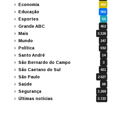
Economia
403
Educação
902
Esportes
50
Grande ABC
452
Mais
3.326
Mundo
247
Política
592
Santo André
14
São Bernardo do Campo
3
São Caetano do Sul
431
São Paulo
2.627
Saúde
68
Segurança
1.269
Últimas notícias
3.723