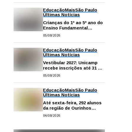
Educação
Mais
São Paulo
Últimas Notícias
Crianças do 1º ao 5º ano do
Ensino Fundamental
contam com plataformas
05/08/2026
digitais para apoiar estudos
na escola e em casa
Educação
Mais
São Paulo
Últimas Notícias
Vestibular 2027: Unicamp
recebe inscrições até 31 de
agosto
05/08/2026
Educação
Mais
São Paulo
Últimas Notícias
Até sexta-feira, 292 alunos
da região de Ourinhos
fazem provas para
04/08/2026
concorrer a intercâmbio
internacional