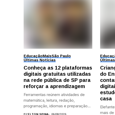
Educação
Mais
São Paulo
Educaç
Últimas Notícias
Últimas
Conheça as 12 plataformas
Crian
digitais gratuitas utilizadas
do En
na rede pública de SP para
conta
reforçar a aprendizagem
digita
estud
Ferramentas reúnem atividades de
casa
matemática, leitura, redação,
programação, idiomas e preparação
Elefant
para...
mais de 
BY
ELTON SPINA
06/08/2026