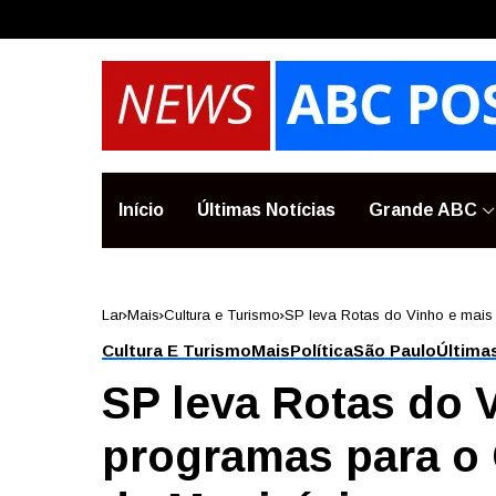
Início
Últimas Notícias
Grande ABC
Lar
Mais
Cultura e Turismo
SP leva Rotas do Vinho e mais
Cultura E Turismo
Mais
Política
São Paulo
Última
SP leva Rotas do 
programas para o