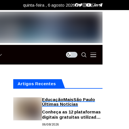
quinta-feira , 6 agosto 2026
Artigos Recentes
Educação
Mais
São Paulo
Últimas Notícias
Conheça as 12 plataformas
digitais gratuitas utilizadas
na rede pública de SP para
06/08/2026
reforçar a aprendizagem