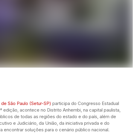
 de São Paulo (Setur-SP)
participa do Congresso Estadual
 edição, acontece no Distrito Anhembi, na capital paulista,
públicos de todas as regiões do estado e do país, além de
tivo e Judiciário, da União, da iniciativa privada e do
ara encontrar soluções para o cenário público nacional.