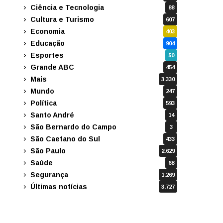
Ciência e Tecnologia
88
Cultura e Turismo
607
Economia
403
Educação
904
Esportes
50
Grande ABC
454
Mais
3.330
Mundo
247
Política
593
Santo André
14
São Bernardo do Campo
3
São Caetano do Sul
433
São Paulo
2.629
Saúde
68
Segurança
1.269
Últimas notícias
3.727