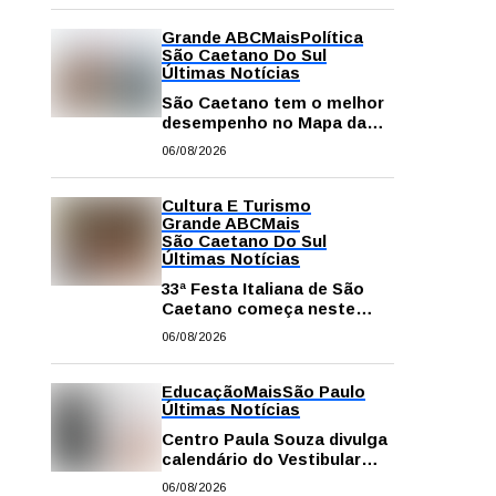
Grande ABC
Mais
Política
São Caetano Do Sul
Últimas Notícias
São Caetano tem o melhor
desempenho no Mapa da
Desigualdade da Grande SP
06/08/2026
Cultura E Turismo
Grande ABC
Mais
São Caetano Do Sul
Últimas Notícias
33ª Festa Italiana de São
Caetano começa neste
sábado com mais barracas
06/08/2026
e novidades em decoração
e atrações
Educação
Mais
São Paulo
Últimas Notícias
Centro Paula Souza divulga
calendário do Vestibular
das Fatecs para o primeiro
06/08/2026