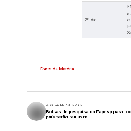
M
s
2º dia
e
H
S
Fonte da Matéria
POSTAGEM ANTERIOR
Bolsas de pesquisa da Fapesp para to
país terão reajuste