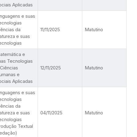
ociais Aplicadas
inguagens e suas
ecnologias
iências da
11/11/2025
Matutino
atureza e suas
ecnologias
atemática e
uas Tecnologias
 Ciências
12/11/2025
Matutino
umanas e
ociais Aplicadas
inguagens e suas
ecnologias
iências da
atureza e suas
04/11/2025
Matutino
ecnologias
rodução Textual
redação)