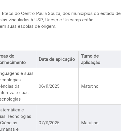
s Etecs do Centro Paula Souza, dos municípios do estado de
olas vinculadas à USP, Unesp e Unicamp estão
 em suas escolas de origem.
reas do
Turno de
Data de aplicação
onhecimento
aplicação
inguagens e suas
ecnologias
iências da
06/11/2025
Matutino
atureza e suas
ecnologias
atemática e
uas Tecnologias
 Ciências
07/11/2025
Matutino
umanas e