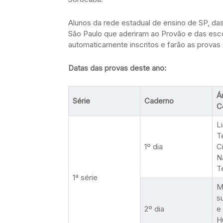
Alunos da rede estadual de ensino de SP, da
São Paulo que aderiram ao Provão e das esc
automaticamente inscritos e farão as provas
Datas das provas deste ano:
Á
Série
Caderno
C
L
T
1º dia
C
N
T
1ª série
M
s
2º dia
e
H