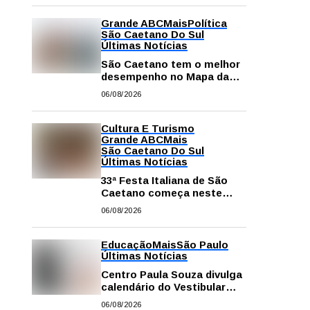
Grande ABC
Mais
Política
São Caetano Do Sul
Últimas Notícias
São Caetano tem o melhor
desempenho no Mapa da
Desigualdade da Grande SP
06/08/2026
Cultura E Turismo
Grande ABC
Mais
São Caetano Do Sul
Últimas Notícias
33ª Festa Italiana de São
Caetano começa neste
sábado com mais barracas
06/08/2026
e novidades em decoração
e atrações
Educação
Mais
São Paulo
Últimas Notícias
Centro Paula Souza divulga
calendário do Vestibular
das Fatecs para o primeiro
06/08/2026