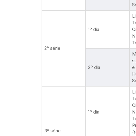
S
L
T
1º dia
C
N
T
2ª série
M
s
2º dia
e
H
S
L
T
C
1º dia
N
T
P
3ª série
(