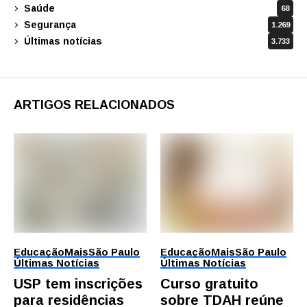
Saúde
68
Segurança
1.269
Últimas notícias
3.733
ARTIGOS RELACIONADOS
Educação
Mais
São Paulo
Educação
Mais
São Paulo
Últimas Notícias
Últimas Notícias
USP tem inscrições
Curso gratuito
para residências
sobre TDAH reúne