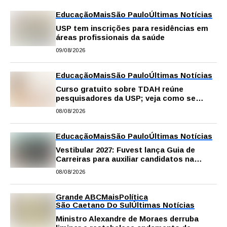
Educação
Mais
São Paulo
Últimas Notícias
USP tem inscrições para residências em
áreas profissionais da saúde
09/08/2026
Educação
Mais
São Paulo
Últimas Notícias
Curso gratuito sobre TDAH reúne
pesquisadores da USP; veja como se
inscrever
08/08/2026
Educação
Mais
São Paulo
Últimas Notícias
Vestibular 2027: Fuvest lança Guia de
Carreiras para auxiliar candidatos na
escolha da profissão
08/08/2026
Grande ABC
Mais
Política
São Caetano Do Sul
Últimas Notícias
Ministro Alexandre de Moraes derruba