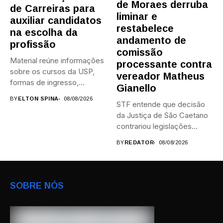
de Moraes derruba
de Carreiras para
liminar e
auxiliar candidatos
restabelece
na escolha da
andamento de
profissão
comissão
Material reúne informações
processante contra
sobre os cursos da USP,
vereador Matheus
formas de ingresso,
Gianello
campi,...
BY
ELTON SPINA
08/08/2026
STF entende que decisão
da Justiça de São Caetano
contrariou legislações
federais...
BY
REDATOR
08/08/2026
SOBRE NÓS