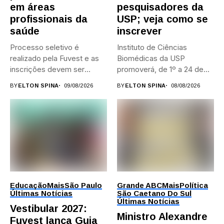
em áreas
pesquisadores da
profissionais da
USP; veja como se
saúde
inscrever
Processo seletivo é
Instituto de Ciências
realizado pela Fuvest e as
Biomédicas da USP
inscrições devem ser
promoverá, de 1º a 24 de...
feitas...
BY
ELTON SPINA
09/08/2026
BY
ELTON SPINA
08/08/2026
Educação
Mais
São Paulo
Grande ABC
Mais
Política
Últimas Notícias
São Caetano Do Sul
Últimas Notícias
Vestibular 2027:
Ministro Alexandre
Fuvest lança Guia