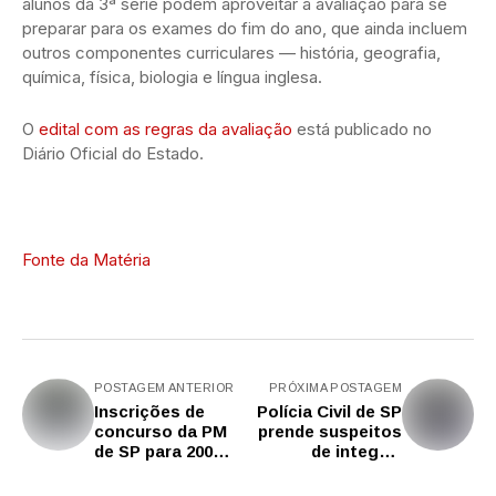
alunos da 3ª série podem aproveitar a avaliação para se
preparar para os exames do fim do ano, que ainda incluem
outros componentes curriculares — história, geografia,
química, física, biologia e língua inglesa.
O
edital com as regras da avaliação
está publicado no
Diário Oficial do Estado.
Fonte da Matéria
POSTAGEM ANTERIOR
PRÓXIMA POSTAGEM
Inscrições de
Polícia Civil de SP
concurso da PM
prende suspeitos
de SP para 200
de integrar
vagas de alunos-
quadrilha
oficiais começam
especializada em