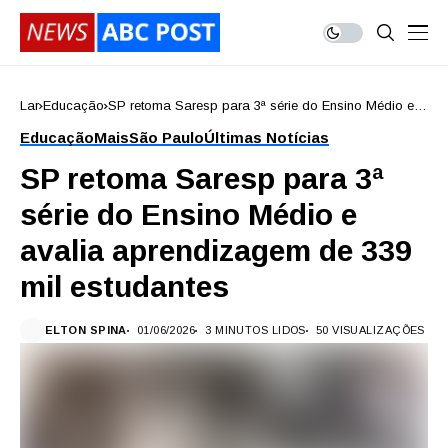
Lar
Educação
SP retoma Saresp para 3ª série do Ensino Médio e
avalia aprendizagem de 339 mil estudantes
Educação
Mais
São Paulo
Últimas Notícias
SP retoma Saresp para 3ª
série do Ensino Médio e
avalia aprendizagem de 339
mil estudantes
ELTON SPINA
01/06/2026
3 MINUTOS LIDOS
50 VISUALIZAÇÕES