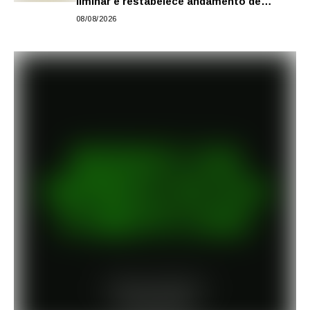
liminar e restabelece andamento de
comissão processante contra vereador
08/08/2026
Matheus Gianello