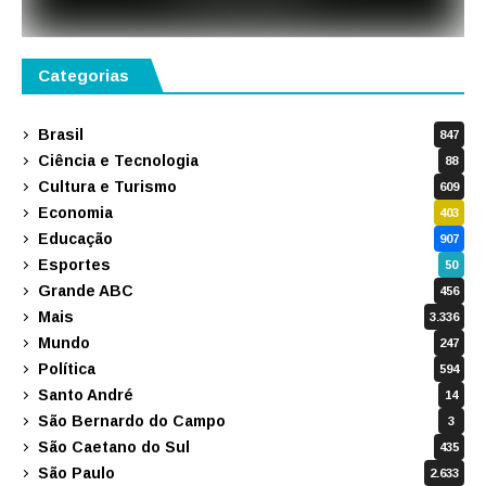
Categorias
Brasil
847
Ciência e Tecnologia
88
Cultura e Turismo
609
Economia
403
Educação
907
Esportes
50
Grande ABC
456
Mais
3.336
Mundo
247
Política
594
Santo André
14
São Bernardo do Campo
3
São Caetano do Sul
435
São Paulo
2.633