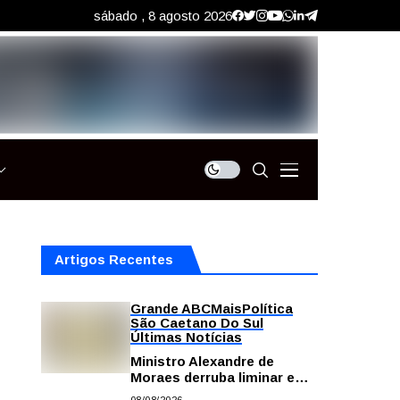
sábado , 8 agosto 2026
Artigos Recentes
Grande ABC
Mais
Política
São Caetano Do Sul
Últimas Notícias
Ministro Alexandre de
Moraes derruba liminar e
restabelece andamento de