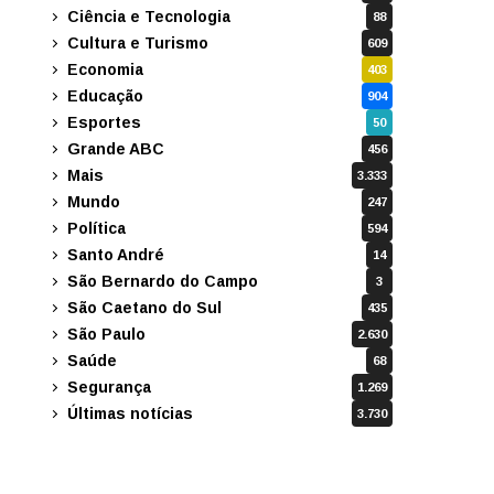
Ciência e Tecnologia
88
Cultura e Turismo
609
Economia
403
Educação
904
Esportes
50
Grande ABC
456
Mais
3.333
Mundo
247
Política
594
Santo André
14
São Bernardo do Campo
3
São Caetano do Sul
435
São Paulo
2.630
Saúde
68
Segurança
1.269
Últimas notícias
3.730