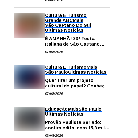
08/08/2026
comissão processante
contra vereador Matheus
Gianello
Cultura E Turismo
Grande ABC
Mais
São Caetano Do Sul
Últimas Notícias
É AMANHÃ! 33ª Festa
Italiana de São Caetano
começa neste sábado com
07/08/2026
gastronomia, música e
solidariedade
Cultura E Turismo
Mais
São Paulo
Últimas Notícias
Quer tirar um projeto
cultural do papel? Conheça
os principais editais
07/08/2026
disponíveis em São Paulo
Educação
Mais
São Paulo
Últimas Notícias
Provão Paulista Seriado:
confira edital com 15,8 mil
vagas para ensino superior
06/08/2026