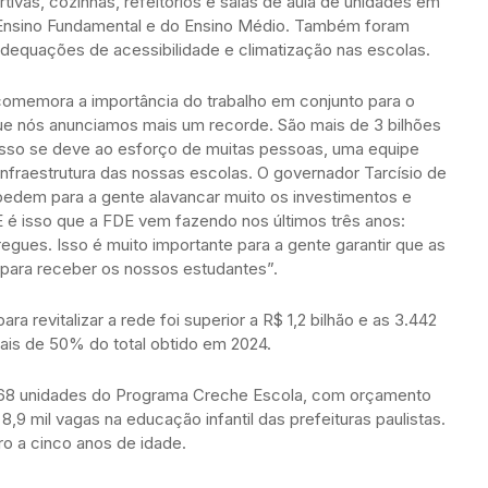
ivas, cozinhas, refeitórios e salas de aula de unidades em
Ensino Fundamental e do Ensino Médio. Também foram
 adequações de acessibilidade e climatização nas escolas.
comemora a importância do trabalho em conjunto para o
que nós anunciamos mais um recorde. São mais de 3 bilhões
 Isso se deve ao esforço de muitas pessoas, uma equipe
infraestrutura das nossas escolas. O governador Tarcísio de
pedem para a gente alavancar muito os investimentos e
 é isso que a FDE vem fazendo nos últimos três anos:
gues. Isso é muito importante para a gente garantir que as
para receber os nossos estudantes”.
a revitalizar a rede foi superior a R$ 1,2 bilhão e as 3.442
ais de 50% do total obtido em 2024.
 68 unidades do Programa Creche Escola, com orçamento
,9 mil vagas na educação infantil das prefeituras paulistas.
ro a cinco anos de idade.