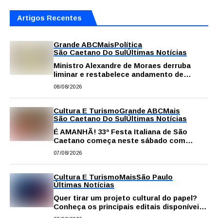
Artigos Recentes
Grande ABC
Mais
Política
São Caetano Do Sul
Últimas Notícias
Ministro Alexandre de Moraes derruba
liminar e restabelece andamento de
comissão processante contra vereador
08/08/2026
Matheus Gianello
Cultura E Turismo
Grande ABC
Mais
São Caetano Do Sul
Últimas Notícias
É AMANHÃ! 33ª Festa Italiana de São
Caetano começa neste sábado com
gastronomia, música e solidariedade
07/08/2026
Cultura E Turismo
Mais
São Paulo
Últimas Notícias
Quer tirar um projeto cultural do papel?
Conheça os principais editais disponíveis
em São Paulo