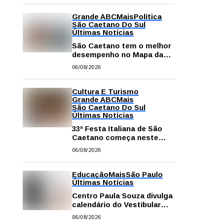
Grande ABC
Mais
Política
São Caetano Do Sul
Últimas Notícias
São Caetano tem o melhor
desempenho no Mapa da
Desigualdade da Grande SP
06/08/2026
Cultura E Turismo
Grande ABC
Mais
São Caetano Do Sul
Últimas Notícias
33ª Festa Italiana de São
Caetano começa neste
sábado com mais barracas
06/08/2026
e novidades em decoração
e atrações
Educação
Mais
São Paulo
Últimas Notícias
Centro Paula Souza divulga
calendário do Vestibular
das Fatecs para o primeiro
06/08/2026