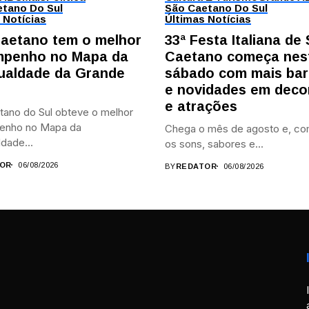
tano Do Sul
São Caetano Do Sul
 Notícias
Últimas Notícias
aetano tem o melhor
33ª Festa Italiana de
penho no Mapa da
Caetano começa nes
ualdade da Grande
sábado com mais bar
e novidades em deco
e atrações
tano do Sul obteve o melhor
enho no Mapa da
Chega o mês de agosto e, co
dade...
os sons, sabores e...
OR
06/08/2026
BY
REDATOR
06/08/2026