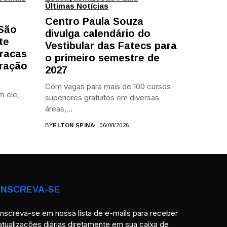
Últimas Notícias
Centro Paula Souza
 São
divulga calendário do
te
Vestibular das Fatecs para
racas
o primeiro semestre de
ração
2027
Com vagas para mais de 100 cursos
m ele,
superiores gratuitos em diversas
áreas,...
BY
ELTON SPINA
06/08/2026
INSCREVA-SE
Inscreva-se em nossa lista de e-mails para receber
atualizações diárias diretamente em sua caixa de