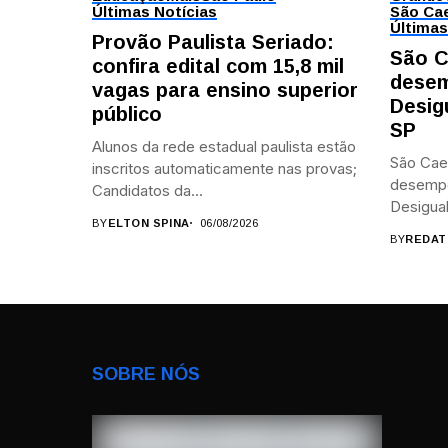
Últimas Notícias
São Cae
Últimas
Provão Paulista Seriado:
São C
confira edital com 15,8 mil
desem
vagas para ensino superior
Desig
público
SP
Alunos da rede estadual paulista estão
São Cae
inscritos automaticamente nas provas;
desemp
Candidatos da...
Desigual
BY
ELTON SPINA
06/08/2026
BY
REDAT
SOBRE NÓS