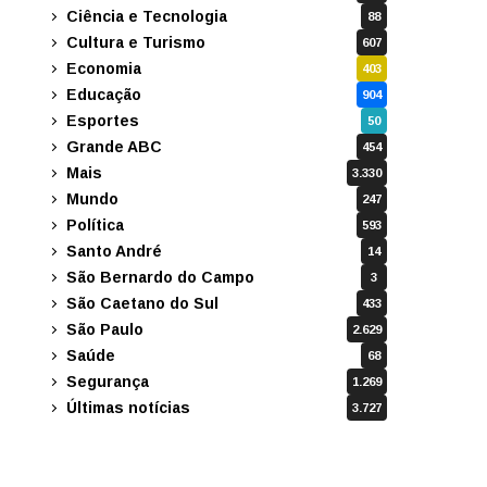
Ciência e Tecnologia
88
Cultura e Turismo
607
Economia
403
Educação
904
Esportes
50
Grande ABC
454
Mais
3.330
Mundo
247
Política
593
Santo André
14
São Bernardo do Campo
3
São Caetano do Sul
433
São Paulo
2.629
Saúde
68
Segurança
1.269
Últimas notícias
3.727