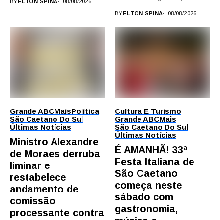
BY
ELTON SPINA
08/08/2026
campi,...
BY
ELTON SPINA
08/08/2026
Grande ABC
Mais
Política
Cultura E Turismo
São Caetano Do Sul
Grande ABC
Mais
Últimas Notícias
São Caetano Do Sul
Últimas Notícias
Ministro Alexandre
É AMANHÃ! 33ª
de Moraes derruba
Festa Italiana de
liminar e
São Caetano
restabelece
começa neste
andamento de
sábado com
comissão
gastronomia,
processante contra