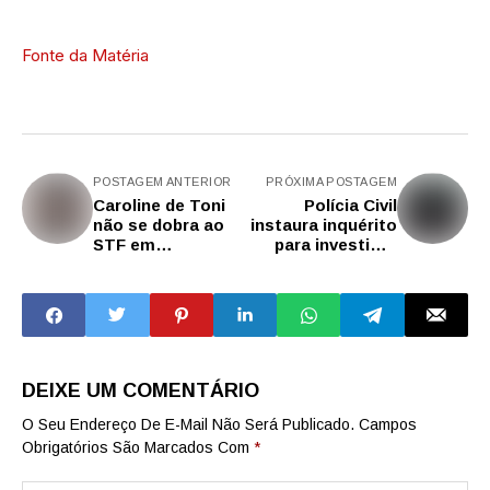
Fonte da Matéria
POSTAGEM ANTERIOR
PRÓXIMA POSTAGEM
Caroline de Toni
Polícia Civil
não se dobra ao
instaura inquérito
STF em
para investigar
manifestação,
rede social por
Sóstenes
apologia à
enfrenta e vice-
violência digital
presidente da
Câmara extrai
promessa pública
de governadores
DEIXE UM COMENTÁRIO
O Seu Endereço De E-Mail Não Será Publicado.
Campos
Obrigatórios São Marcados Com
*