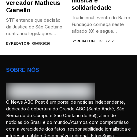
música e
vereador Matheus
solidariedade
Gianello
Tradicional evento do Bairro
STF entende que decisão
Fundação começa neste
da Justiça de São Caetano
sábado (8) e segue
contrariou legislações
durante...
federais...
BY
REDATOR
07/08/2026
BY
REDATOR
08/08/2026
SOBRE NÓS
O News ABC Post é um portal de notícias independente,
dedicado à cobertura do Grande ABC (Santo André, São
Bernardo do Campo e São Caetano do Sul), além de
notícias do Brasil e do mundo.Atuamos com compromisso
com a veracidade dos fatos, responsabilidade jornalística e
interesse público.Responsável editorial: Elton Spina –