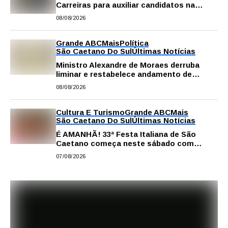
Carreiras para auxiliar candidatos na
escolha da profissão
08/08/2026
Grande ABC
Mais
Política
São Caetano Do Sul
Últimas Notícias
Ministro Alexandre de Moraes derruba
liminar e restabelece andamento de
comissão processante contra vereador
08/08/2026
Matheus Gianello
Cultura E Turismo
Grande ABC
Mais
São Caetano Do Sul
Últimas Notícias
É AMANHÃ! 33ª Festa Italiana de São
Caetano começa neste sábado com
gastronomia, música e solidariedade
07/08/2026