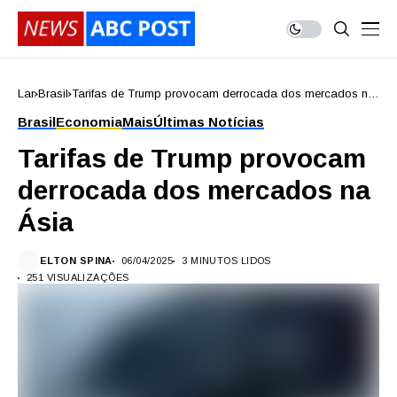
Lar
Brasil
Tarifas de Trump provocam derrocada dos mercados na
Ásia
Brasil
Economia
Mais
Últimas Notícias
Tarifas de Trump provocam
derrocada dos mercados na
Ásia
ELTON SPINA
06/04/2025
3 MINUTOS LIDOS
251 VISUALIZAÇÕES