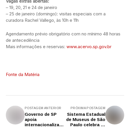
Vagas extras abertas:
– 19, 20, 21 e 24 de janeiro
– 25 de janeiro (domingo): visitas especiais com a
curadora Rachel Vallego, às 10h e 11h
Agendamento prévio obrigatório com no mínimo 48 horas
de antecedência
Mais informações e reservas:
www.acervo.sp.gov.br
Fonte da Matéria
POSTAGEM ANTERIOR
PRÓXIMA POSTAGEM
Governo de SP
Sistema Estadual
apoia
de Museus de São
internacionalizaçã
Paulo celebra 40
o de startups
anos de