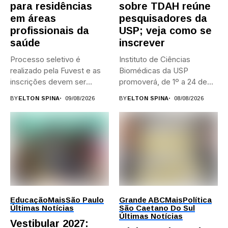
para residências
sobre TDAH reúne
em áreas
pesquisadores da
profissionais da
USP; veja como se
saúde
inscrever
Processo seletivo é
Instituto de Ciências
realizado pela Fuvest e as
Biomédicas da USP
inscrições devem ser
promoverá, de 1º a 24 de...
feitas...
BY
ELTON SPINA
09/08/2026
BY
ELTON SPINA
08/08/2026
Educação
Mais
São Paulo
Grande ABC
Mais
Política
Últimas Notícias
São Caetano Do Sul
Últimas Notícias
Vestibular 2027: