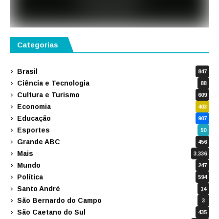
Categorias
Brasil
847
Ciência e Tecnologia
88
Cultura e Turismo
609
Economia
403
Educação
907
Esportes
50
Grande ABC
456
Mais
3.336
Mundo
247
Política
594
Santo André
14
São Bernardo do Campo
3
São Caetano do Sul
435