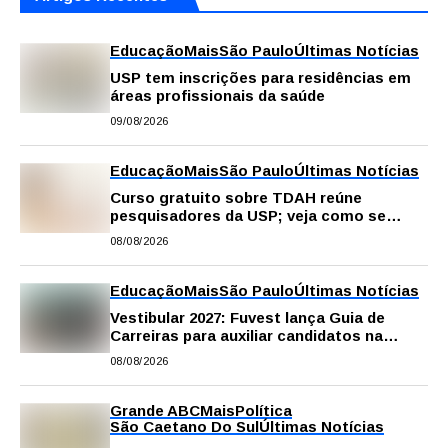
Educação
Mais
São Paulo
Últimas Notícias
USP tem inscrições para residências em
áreas profissionais da saúde
09/08/2026
Educação
Mais
São Paulo
Últimas Notícias
Curso gratuito sobre TDAH reúne
pesquisadores da USP; veja como se
inscrever
08/08/2026
Educação
Mais
São Paulo
Últimas Notícias
Vestibular 2027: Fuvest lança Guia de
Carreiras para auxiliar candidatos na
escolha da profissão
08/08/2026
Grande ABC
Mais
Política
São Caetano Do Sul
Últimas Notícias