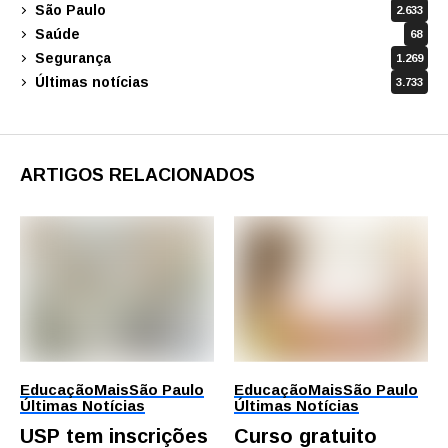
São Paulo
2.633
Saúde
68
Segurança
1.269
Últimas notícias
3.733
ARTIGOS RELACIONADOS
Educação
Mais
São Paulo
Educação
Mais
São Paulo
Últimas Notícias
Últimas Notícias
USP tem inscrições
Curso gratuito