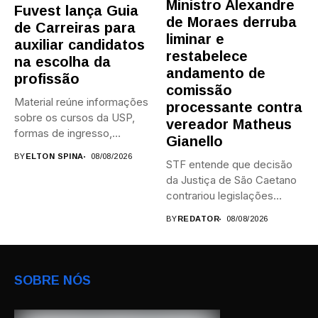
Ministro Alexandre
Fuvest lança Guia
de Moraes derruba
de Carreiras para
liminar e
auxiliar candidatos
restabelece
na escolha da
andamento de
profissão
comissão
Material reúne informações
processante contra
sobre os cursos da USP,
vereador Matheus
formas de ingresso,
Gianello
campi,...
BY
ELTON SPINA
08/08/2026
STF entende que decisão
da Justiça de São Caetano
contrariou legislações
federais...
BY
REDATOR
08/08/2026
SOBRE NÓS