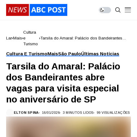
Cultura
Lar
Mais
e
Tarsila do Amaral: Palácio dos Bandeirantes
Turismo
abre vagas para visita especial no aniversário
de SP
Cultura E Turismo
Mais
São Paulo
Últimas Notícias
Tarsila do Amaral: Palácio
dos Bandeirantes abre
vagas para visita especial
no aniversário de SP
ELTON SPINA
16/01/2026
3 MINUTOS LIDOS
99 VISUALIZAÇÕES