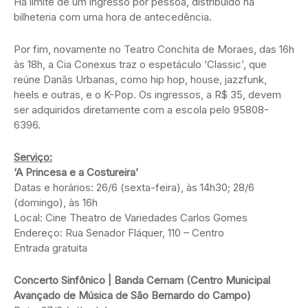
Há limite de um ingresso por pessoa, distribuído na
bilheteria com uma hora de antecedência.
Por fim, novamente no Teatro Conchita de Moraes, das 16h
às 18h, a Cia Conexus traz o espetáculo ‘Classic’, que
reúne Danãs Urbanas, como hip hop, house, jazzfunk,
heels e outras, e o K-Pop. Os ingressos, a R$ 35, devem
ser adquiridos diretamente com a escola pelo 95808-
6396.
Serviço:
‘A Princesa e a Costureira’
Datas e horários: 26/6 (sexta-feira), às 14h30; 28/6
(domingo), às 16h
Local: Cine Theatro de Variedades Carlos Gomes
Endereço: Rua Senador Fláquer, 110 – Centro
Entrada gratuita
Concerto Sinfônico | Banda Cemam (Centro Municipal
Avançado de Música de São Bernardo do Campo)