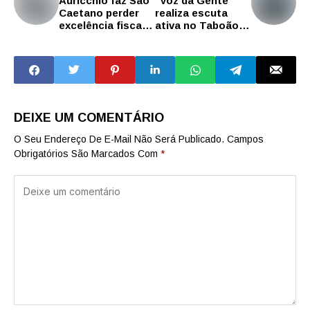
Auricchio faz São
“Voz da Gente”
Caetano perder
realiza escuta
excelência fiscal
ativa no Taboão,
em ranking do
Paulicéia e
Tesouro Nacional
Jordanópolis com
demandas desde
segurança a
zeladoria
DEIXE UM COMENTÁRIO
O Seu Endereço De E-Mail Não Será Publicado.
Campos
Obrigatórios São Marcados Com
*