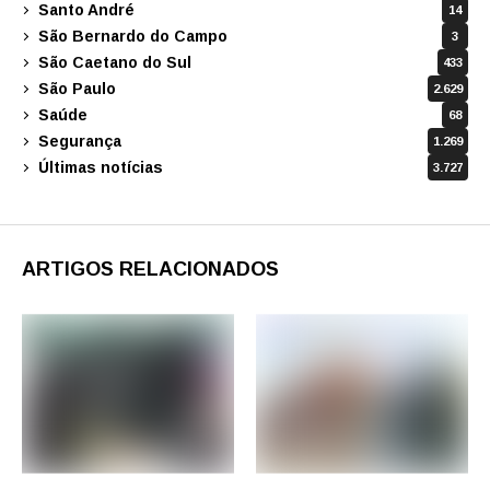
Santo André
14
São Bernardo do Campo
3
São Caetano do Sul
433
São Paulo
2.629
Saúde
68
Segurança
1.269
Últimas notícias
3.727
ARTIGOS RELACIONADOS