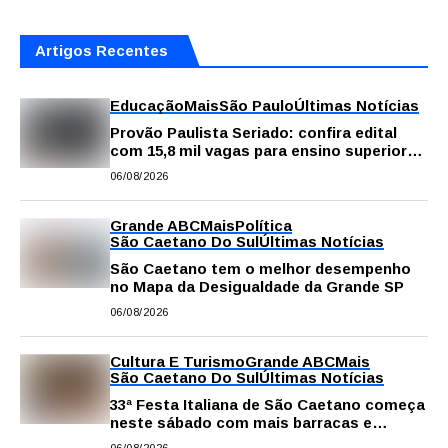
Artigos Recentes
Educação
Mais
São Paulo
Últimas Notícias
Provão Paulista Seriado: confira edital
com 15,8 mil vagas para ensino superior
público
06/08/2026
Grande ABC
Mais
Política
São Caetano Do Sul
Últimas Notícias
São Caetano tem o melhor desempenho
no Mapa da Desigualdade da Grande SP
06/08/2026
Cultura E Turismo
Grande ABC
Mais
São Caetano Do Sul
Últimas Notícias
33ª Festa Italiana de São Caetano começa
neste sábado com mais barracas e
novidades em decoração e atrações