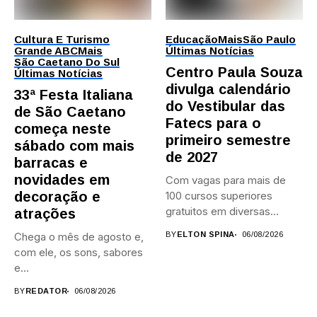
Cultura E Turismo
Educação
Mais
São Paulo
Grande ABC
Mais
Últimas Notícias
São Caetano Do Sul
Centro Paula Souza
Últimas Notícias
divulga calendário
33ª Festa Italiana
do Vestibular das
de São Caetano
Fatecs para o
começa neste
primeiro semestre
sábado com mais
de 2027
barracas e
novidades em
Com vagas para mais de
decoração e
100 cursos superiores
gratuitos em diversas
atrações
áreas,...
Chega o mês de agosto e,
BY
ELTON SPINA
06/08/2026
com ele, os sons, sabores
e...
BY
REDATOR
06/08/2026