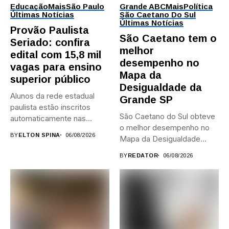
Educação
Mais
São Paulo
Grande ABC
Mais
Política
Últimas Notícias
São Caetano Do Sul
Últimas Notícias
Provão Paulista
São Caetano tem o
Seriado: confira
melhor
edital com 15,8 mil
desempenho no
vagas para ensino
Mapa da
superior público
Desigualdade da
Alunos da rede estadual
Grande SP
paulista estão inscritos
São Caetano do Sul obteve
automaticamente nas
o melhor desempenho no
provas; Candidatos da...
BY
ELTON SPINA
06/08/2026
Mapa da Desigualdade...
BY
REDATOR
06/08/2026