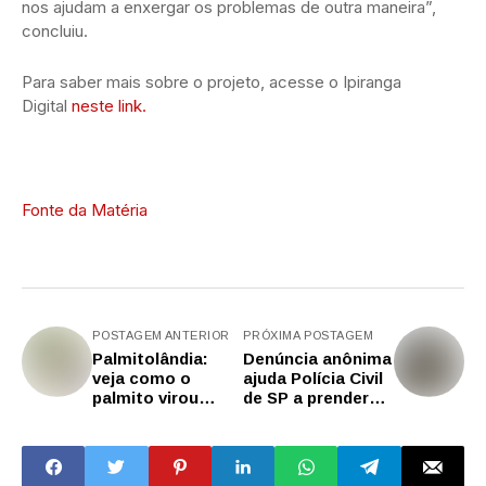
nos ajudam a enxergar os problemas de outra maneira”,
concluiu.
Para saber mais sobre o projeto, acesse o Ipiranga
Digital
neste link.
Fonte da Matéria
POSTAGEM ANTERIOR
PRÓXIMA POSTAGEM
Palmitolândia:
Denúncia anônima
veja como o
ajuda Polícia Civil
palmito virou
de SP a prender
experiência,
suspeito de
sustentabilidade e
assalto na
desenvolvimento
estação São
no Vale do Ribeira
Bento