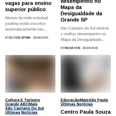
desempenho no
vagas para ensino
Mapa da
superior público
Desigualdade da
Alunos da rede estadual
Grande SP
paulista estão inscritos
São Caetano do Sul obteve
automaticamente nas
o melhor desempenho no
provas; Candidatos da...
BY
ELTON SPINA
06/08/2026
Mapa da Desigualdade...
BY
REDATOR
06/08/2026
Cultura E Turismo
Educação
Mais
São Paulo
Grande ABC
Mais
Últimas Notícias
São Caetano Do Sul
Centro Paula Souza
Últimas Notícias