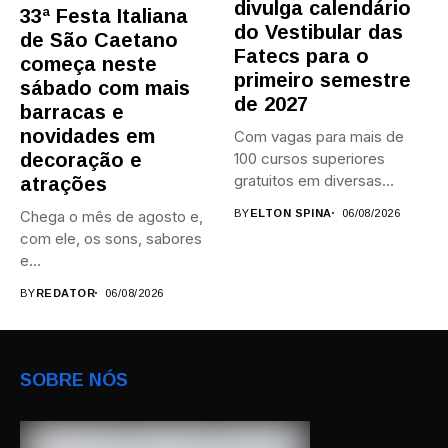
divulga calendário
33ª Festa Italiana
do Vestibular das
de São Caetano
Fatecs para o
começa neste
primeiro semestre
sábado com mais
de 2027
barracas e
novidades em
Com vagas para mais de
decoração e
100 cursos superiores
gratuitos em diversas
atrações
áreas,...
Chega o mês de agosto e,
BY
ELTON SPINA
06/08/2026
com ele, os sons, sabores
e...
BY
REDATOR
06/08/2026
SOBRE NÓS