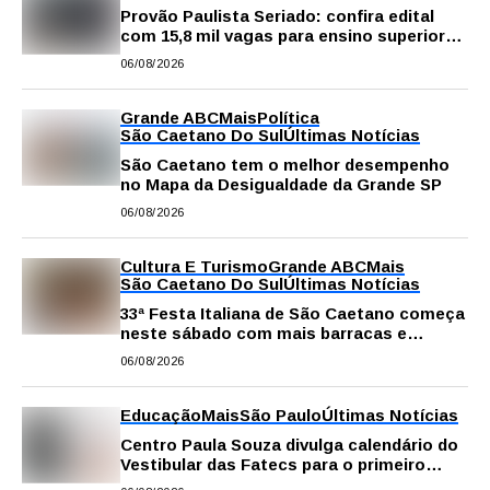
Provão Paulista Seriado: confira edital
com 15,8 mil vagas para ensino superior
público
06/08/2026
Grande ABC
Mais
Política
São Caetano Do Sul
Últimas Notícias
São Caetano tem o melhor desempenho
no Mapa da Desigualdade da Grande SP
06/08/2026
Cultura E Turismo
Grande ABC
Mais
São Caetano Do Sul
Últimas Notícias
33ª Festa Italiana de São Caetano começa
neste sábado com mais barracas e
novidades em decoração e atrações
06/08/2026
Educação
Mais
São Paulo
Últimas Notícias
Centro Paula Souza divulga calendário do
Vestibular das Fatecs para o primeiro
semestre de 2027